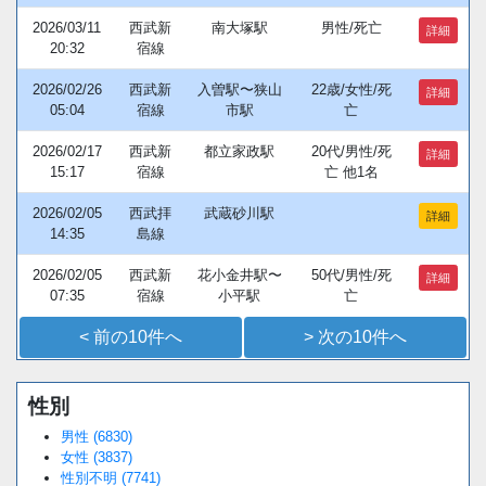
2026/03/11
西武新
南大塚駅
男性/死亡
詳細
20:32
宿線
2026/02/26
西武新
入曽駅〜狭山
22歳/女性/死
詳細
05:04
宿線
市駅
亡
2026/02/17
西武新
都立家政駅
20代/男性/死
詳細
15:17
宿線
亡 他1名
2026/02/05
西武拝
武蔵砂川駅
詳細
14:35
島線
2026/02/05
西武新
花小金井駅〜
50代/男性/死
詳細
07:35
宿線
小平駅
亡
< 前の10件へ
> 次の10件へ
性別
Loaded
:
/
Unmute
38.44%
男性 (6830)
女性 (3837)
性別不明 (7741)