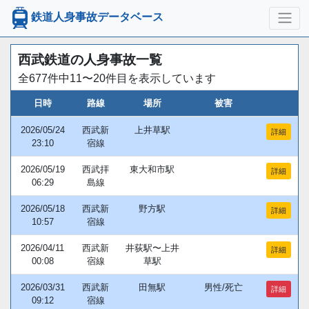
鉄道人身事故データベース
西武鉄道の人身事故一覧
全677件中11〜20件目を表示しています
日時
路線
場所
被害
2026/05/24
西武新
上井草駅
詳細
23:10
宿線
2026/05/19
西武拝
東大和市駅
詳細
06:29
島線
2026/05/18
西武新
野方駅
詳細
10:57
宿線
2026/04/11
西武新
井荻駅〜上井
詳細
00:08
宿線
草駅
2026/03/31
西武新
田無駅
男性/死亡
詳細
09:12
宿線