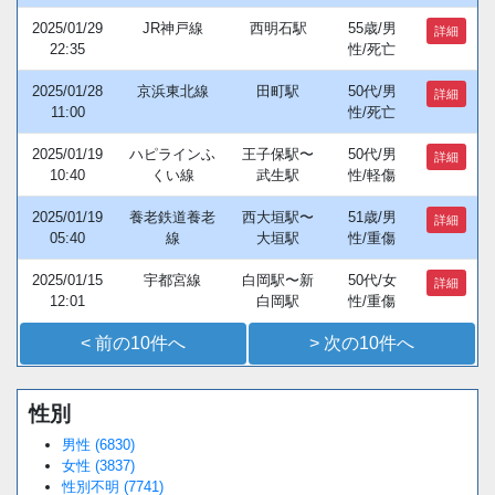
2025/01/29
JR神戸線
西明石駅
55歳/男
詳細
22:35
性/死亡
2025/01/28
京浜東北線
田町駅
50代/男
詳細
11:00
性/死亡
2025/01/19
ハピラインふ
王子保駅〜
50代/男
詳細
10:40
くい線
武生駅
性/軽傷
2025/01/19
養老鉄道養老
西大垣駅〜
51歳/男
詳細
05:40
線
大垣駅
性/重傷
2025/01/15
宇都宮線
白岡駅〜新
50代/女
詳細
12:01
白岡駅
性/重傷
< 前の10件へ
> 次の10件へ
性別
Loaded
:
/
Unmute
38.44%
男性 (6830)
女性 (3837)
性別不明 (7741)