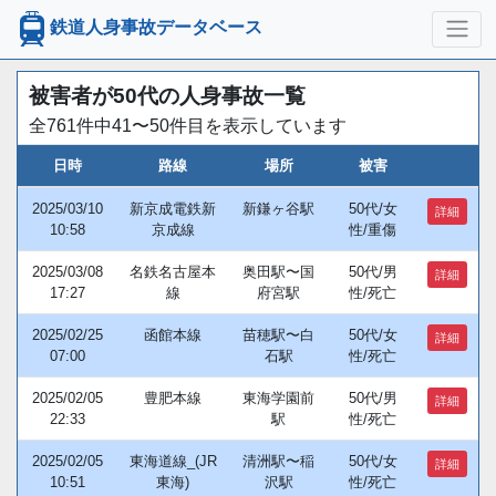
鉄道人身事故データベース
被害者が50代の人身事故一覧
全761件中41〜50件目を表示しています
日時
路線
場所
被害
2025/03/10
新京成電鉄新
新鎌ヶ谷駅
50代/女
詳細
10:58
京成線
性/重傷
2025/03/08
名鉄名古屋本
奥田駅〜国
50代/男
詳細
17:27
線
府宮駅
性/死亡
2025/02/25
函館本線
苗穂駅〜白
50代/女
詳細
07:00
石駅
性/死亡
2025/02/05
豊肥本線
東海学園前
50代/男
詳細
22:33
駅
性/死亡
2025/02/05
東海道線_(JR
清洲駅〜稲
50代/女
詳細
10:51
東海)
沢駅
性/死亡