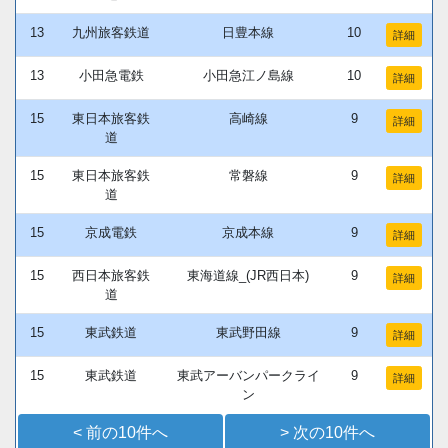
13
九州旅客鉄道
日豊本線
10
詳細
13
小田急電鉄
小田急江ノ島線
10
詳細
15
東日本旅客鉄
高崎線
9
詳細
道
15
東日本旅客鉄
常磐線
9
詳細
道
15
京成電鉄
京成本線
9
詳細
15
西日本旅客鉄
東海道線_(JR西日本)
9
詳細
道
15
東武鉄道
東武野田線
9
詳細
15
東武鉄道
東武アーバンパークライ
9
詳細
ン
< 前の10件へ
> 次の10件へ