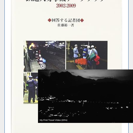
Loaded
:
62.90%
/
Unmute