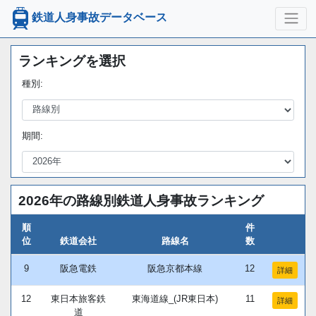
鉄道人身事故データベース
ランキングを選択
種別:
期間:
2026年の路線別鉄道人身事故ランキング
順
件
位
鉄道会社
路線名
数
9
阪急電鉄
阪急京都本線
12
詳細
12
東日本旅客鉄
東海道線_(JR東日本)
11
詳細
道