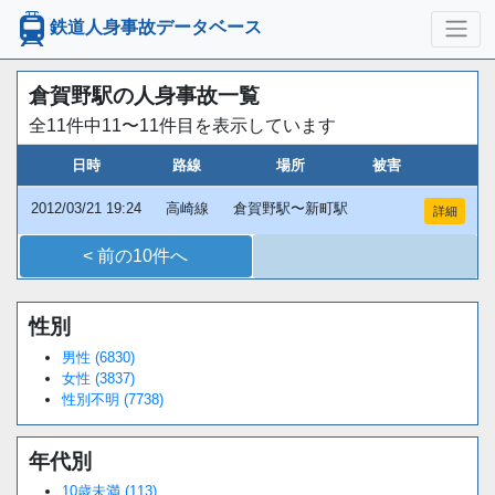
鉄道人身事故データベース
倉賀野駅の人身事故一覧
全11件中11〜11件目を表示しています
日時
路線
場所
被害
2012/03/21 19:24
高崎線
倉賀野駅〜新町駅
詳細
< 前の10件へ
性別
Loaded
:
/
Unmute
34.95%
男性 (6830)
女性 (3837)
性別不明 (7738)
年代別
10歳未満 (113)