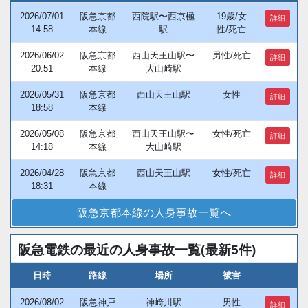
2026/07/01
阪急京都
西院駅〜西京極
19歳/女
詳細
14:58
本線
駅
性/死亡
2026/06/02
阪急京都
西山天王山駅〜
男性/死亡
詳細
20:51
本線
大山崎駅
2026/05/31
阪急京都
西山天王山駅
女性
詳細
18:58
本線
2026/05/08
阪急京都
西山天王山駅〜
女性/死亡
詳細
14:18
本線
大山崎駅
2026/04/28
阪急京都
西山天王山駅
女性/死亡
詳細
18:31
本線
阪急京都本線の人身事故一覧へ
阪急電鉄の最近の人身事故一覧(最新5件)
日時
路線
場所
被害
2026/08/02
阪急神戸
神崎川駅
男性
詳細