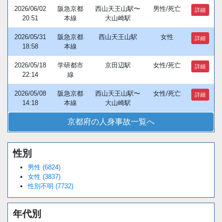
2026/06/02
阪急京都
西山天王山駅〜
男性/死亡
詳細
20:51
本線
大山崎駅
2026/05/31
阪急京都
西山天王山駅
女性
詳細
18:58
本線
2026/05/18
学研都市
京田辺駅
女性/死亡
詳細
22:14
線
2026/05/08
阪急京都
西山天王山駅〜
女性/死亡
詳細
14:18
本線
大山崎駅
京都府の人身事故一覧へ
性別
Loaded
:
/
Unmute
38.44%
男性 (6824)
女性 (3837)
性別不明 (7732)
年代別