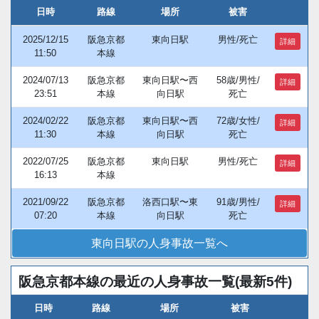
日時
路線
場所
被害
2025/12/15
阪急京都
東向日駅
男性/死亡
詳細
11:50
本線
2024/07/13
阪急京都
東向日駅〜西
58歳/男性/
詳細
23:51
本線
向日駅
死亡
2024/02/22
阪急京都
東向日駅〜西
72歳/女性/
詳細
11:30
本線
向日駅
死亡
2022/07/25
阪急京都
東向日駅
男性/死亡
詳細
16:13
本線
2021/09/22
阪急京都
洛西口駅〜東
91歳/男性/
詳細
07:20
本線
向日駅
死亡
東向日駅の人身事故一覧へ
阪急京都本線の最近の人身事故一覧(最新5件)
日時
路線
場所
被害