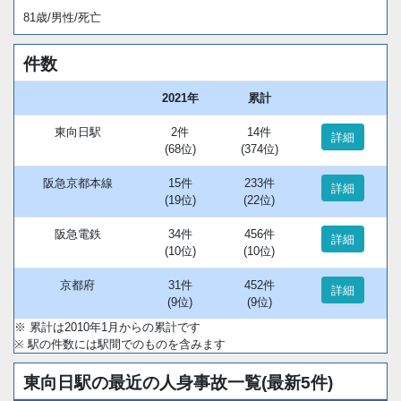
81歳/男性/死亡
件数
2021年
累計
東向日駅
2件
14件
詳細
(68位)
(374位)
阪急京都本線
15件
233件
詳細
(19位)
(22位)
阪急電鉄
34件
456件
詳細
(10位)
(10位)
京都府
31件
452件
詳細
(9位)
(9位)
※ 累計は2010年1月からの累計です
※ 駅の件数には駅間でのものを含みます
東向日駅の最近の人身事故一覧(最新5件)