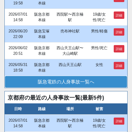
19:58
本線
2026/07/01
阪急京都
西院駅〜西京極
19歳/女
詳細
14:58
本線
駅
性/死亡
2026/06/20
阪急宝塚
売布神社駅
男性/軽傷
詳細
22:09
本線
2026/06/02
阪急京都
西山天王山駅〜
男性/死亡
詳細
20:51
本線
大山崎駅
2026/05/31
阪急京都
西山天王山駅
女性
詳細
18:58
本線
阪急電鉄の人身事故一覧へ
京都府の最近の人身事故一覧(最新5件)
日時
路線
場所
被害
2026/07/01
阪急京都
西院駅〜西京極
19歳/女
詳細
14:58
本線
駅
性/死亡