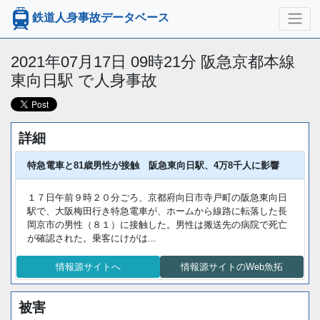
鉄道人身事故データベース
2021年07月17日 09時21分 阪急京都本線
東向日駅 で人身事故
詳細
特急電車と81歳男性が接触 阪急東向日駅、4万8千人に影響
１７日午前９時２０分ごろ、京都府向日市寺戸町の阪急東向日
駅で、大阪梅田行き特急電車が、ホームから線路に転落した長
岡京市の男性（８１）に接触した。男性は搬送先の病院で死亡
が確認された。乗客にけがは...
情報源サイトへ
情報源サイトのWeb魚拓
被害