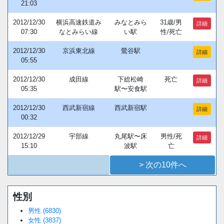
21:03
2012/12/30
横浜高速鉄道み
みなとみら
31歳/男
詳細
07:30
なとみらい線
い駅
性/死亡
2012/12/30
京浜東北線
鶯谷駅
詳細
05:55
2012/12/30
成田線
下総松崎
死亡
詳細
05:35
駅〜安食駅
2012/12/30
西武新宿線
西武新宿駅
詳細
00:32
2012/12/29
宇部線
丸尾駅〜床
男性/死
詳細
15:10
波駅
亡
> 次の10件へ
性別
Loaded
:
/
Unmute
34.94%
男性 (6830)
女性 (3837)