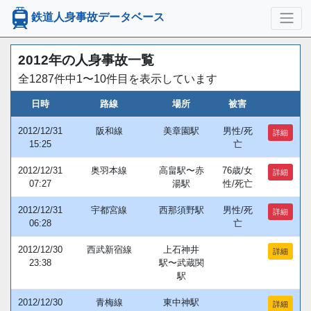
鉄道人身事故データベース
2012年の人身事故一覧
全1287件中1〜10件目を表示しています
日時
路線
場所
被害
2012/12/31
阪和線
美章園駅
男性/死
詳細
15:25
亡
2012/12/31
奥羽本線
高畠駅〜赤
76歳/女
詳細
07:27
湯駅
性/死亡
2012/12/31
宇都宮線
西那須野駅
男性/死
詳細
06:28
亡
2012/12/30
西武新宿線
上石神井
詳細
23:38
駅〜武蔵関
駅
2012/12/30
青梅線
東中神駅
詳細