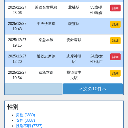
2025/12/27
近鉄名古屋線
北楠駅
55歳/男
詳細
23:06
性/軽傷
2025/12/27
中央快速線
荻窪駅
詳細
19:43
2025/12/27
京急本線
安針塚駅
詳細
19:15
2025/12/27
近鉄志摩線
志摩神明
24歳/女
詳細
12:20
駅
性/死亡
2025/12/27
京急本線
横須賀中
詳細
10:54
央駅
> 次の10件へ
性別
Loaded
:
/
Unmute
38.44%
男性 (6830)
女性 (3837)
性別不明 (7737)