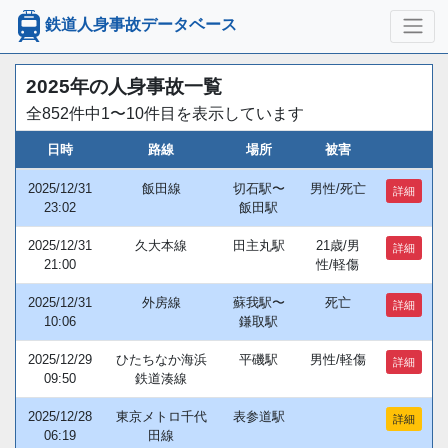
鉄道人身事故データベース
2025年の人身事故一覧
全852件中1〜10件目を表示しています
日時
路線
場所
被害
2025/12/31
飯田線
切石駅〜
男性/死亡
詳細
23:02
飯田駅
2025/12/31
久大本線
田主丸駅
21歳/男
詳細
21:00
性/軽傷
2025/12/31
外房線
蘇我駅〜
死亡
詳細
10:06
鎌取駅
2025/12/29
ひたちなか海浜
平磯駅
男性/軽傷
詳細
09:50
鉄道湊線
2025/12/28
東京メトロ千代
表参道駅
詳細
06:19
田線