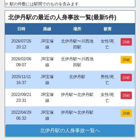
※ 駅の件数には駅間でのものを含みます
北伊丹駅の最近の人身事故一覧(最新5件)
日時
路線
場所
被害
2026/07/26
JR宝塚
北伊丹駅〜川西池
女性/死
詳細
20:12
線
田駅
亡
2026/02/06
JR宝塚
北伊丹駅〜川西池
詳細
09:07
線
田駅
2025/11/11
JR宝塚
北伊丹駅
男性/死
詳細
16:37
線
亡
2022/09/21
JR宝塚
伊丹駅〜北伊丹駅
女性/死
詳細
23:31
線
亡
2022/04/29
JR宝塚
伊丹駅〜北伊丹駅
詳細
06:32
線
北伊丹駅の人身事故一覧へ