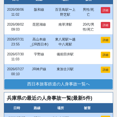
2026/08/06
阪和線
百舌鳥駅〜上
男性/死
詳細
11:02
野芝駅
亡
2026/08/02
琵琶湖線
南草津駅
20代/男
詳細
09:03
性/死亡
2026/07/31
高山本線
東八尾駅〜越
詳細
23:55
_(JR西日本)
中八尾駅
2026/07/30
宇野線
備前田井駅
詳細
11:03
2026/07/27
JR神戸線
東加古川駅
詳細
00:10
西日本旅客鉄道の人身事故一覧へ
兵庫県の最近の人身事故一覧(最新5件)
日時
路線
場所
被害