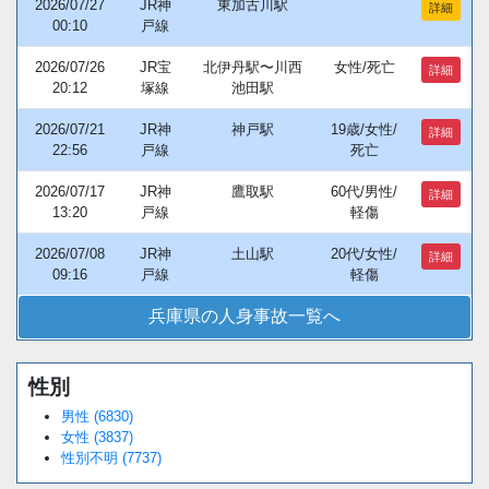
2026/07/27
JR神
東加古川駅
詳細
00:10
戸線
2026/07/26
JR宝
北伊丹駅〜川西
女性/死亡
詳細
20:12
塚線
池田駅
2026/07/21
JR神
神戸駅
19歳/女性/
詳細
22:56
戸線
死亡
2026/07/17
JR神
鷹取駅
60代/男性/
詳細
13:20
戸線
軽傷
2026/07/08
JR神
土山駅
20代/女性/
詳細
09:16
戸線
軽傷
兵庫県の人身事故一覧へ
性別
Loaded
:
/
Unmute
38.44%
男性 (6830)
女性 (3837)
性別不明 (7737)