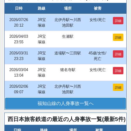
日時
路線
場所
被害
2026/07/26
JR宝
北伊丹駅〜川西
女性/死亡
詳細
20:12
塚線
池田駅
2026/04/03
JR宝
生瀬駅
詳細
23:55
塚線
2026/03/31
JR宝
道場駅〜三田駅
45歳/女性/
詳細
23:23
塚線
死亡
2026/03/04
JR宝
猪名寺駅
女性/死亡
詳細
13:04
塚線
2026/02/06
JR宝
北伊丹駅〜川西
詳細
09:07
塚線
池田駅
福知山線の人身事故一覧へ
西日本旅客鉄道の最近の人身事故一覧(最新5件)
日時
路線
場所
被害