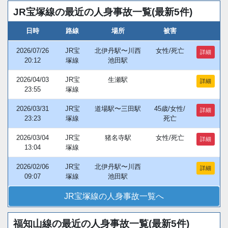
JR宝塚線の最近の人身事故一覧(最新5件)
日時
路線
場所
被害
2026/07/26
JR宝
北伊丹駅〜川西
女性/死亡
詳細
20:12
塚線
池田駅
2026/04/03
JR宝
生瀬駅
詳細
23:55
塚線
2026/03/31
JR宝
道場駅〜三田駅
45歳/女性/
詳細
23:23
塚線
死亡
2026/03/04
JR宝
猪名寺駅
女性/死亡
詳細
13:04
塚線
2026/02/06
JR宝
北伊丹駅〜川西
詳細
09:07
塚線
池田駅
JR宝塚線の人身事故一覧へ
福知山線の最近の人身事故一覧(最新5件)