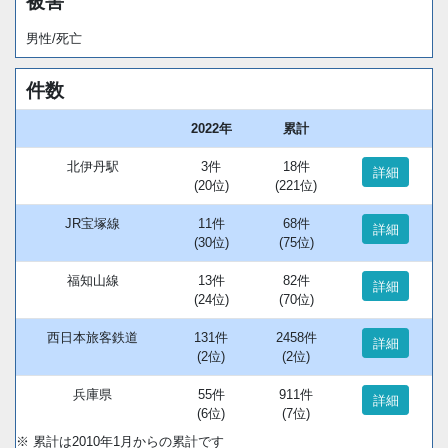
被害
男性/死亡
件数
2022年
累計
北伊丹駅
3件
18件
詳細
(20位)
(221位)
JR宝塚線
11件
68件
詳細
(30位)
(75位)
福知山線
13件
82件
詳細
(24位)
(70位)
西日本旅客鉄道
131件
2458件
詳細
(2位)
(2位)
兵庫県
55件
911件
詳細
(6位)
(7位)
※ 累計は2010年1月からの累計です