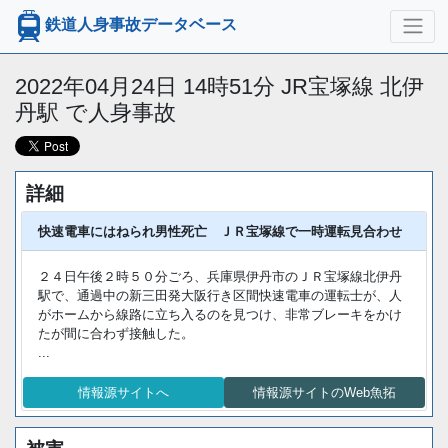
鉄道人身事故データベース
2022年04月24日 14時51分 JR宝塚線 北伊
丹駅 で人身事故
詳細
快速電車にはねられ男性死亡 ＪＲ宝塚線で一時運転見合わせ
２４日午後２時５０分ごろ、兵庫県伊丹市のＪＲ宝塚線北伊丹
駅で、通過中の新三田発大阪行き区間快速電車の運転士が、人
がホームから線路に立ち入るのを見つけ、非常ブレーキをかけ
たが間に合わず接触した。
...
情報源サイトへ
情報源サイトのWeb魚拓