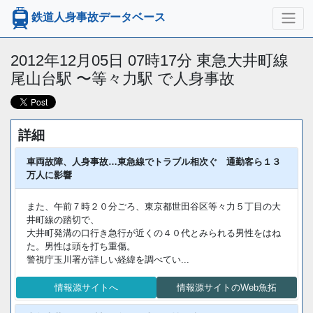
鉄道人身事故データベース
2012年12月05日 07時17分 東急大井町線
尾山台駅 〜等々力駅 で人身事故
詳細
車両故障、人身事故…東急線でトラブル相次ぐ 通勤客ら１３
万人に影響
また、午前７時２０分ごろ、東京都世田谷区等々力５丁目の大
井町線の踏切で、
大井町発溝の口行き急行が近くの４０代とみられる男性をはね
た。男性は頭を打ち重傷。
警視庁玉川署が詳しい経緯を調べてい...
情報源サイトへ
情報源サイトのWeb魚拓