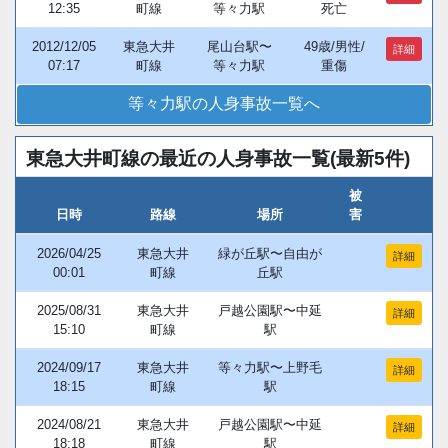
12:35
町線
等々力駅
死亡
2012/12/05
東急大井
尾山台駅〜
49歳/男性/
詳細
07:17
町線
等々力駅
重傷
等々力駅の人身事故一覧へ
東急大井町線の最近の人身事故一覧(最新5件)
被
日時
路線
場所
害
2026/04/25
東急大井
緑が丘駅〜自由が
詳細
00:01
町線
丘駅
2025/08/31
東急大井
戸越公園駅〜中延
詳細
15:10
町線
駅
2024/09/17
東急大井
等々力駅〜上野毛
詳細
18:15
町線
駅
2024/08/21
東急大井
戸越公園駅〜中延
詳細
18:18
町線
駅