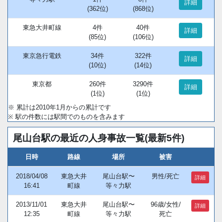
詳細
(362位)
(868位)
東急大井町線
4件
40件
詳細
(85位)
(106位)
東京急行電鉄
34件
322件
詳細
(10位)
(14位)
東京都
260件
3290件
詳細
(1位)
(1位)
※ 累計は2010年1月からの累計です
※ 駅の件数には駅間でのものを含みます
尾山台駅の最近の人身事故一覧(最新5件)
日時
路線
場所
被害
2018/04/08
東急大井
尾山台駅〜
男性/死亡
詳細
16:41
町線
等々力駅
2013/11/01
東急大井
尾山台駅〜
96歳/女性/
詳細
12:35
町線
等々力駅
死亡