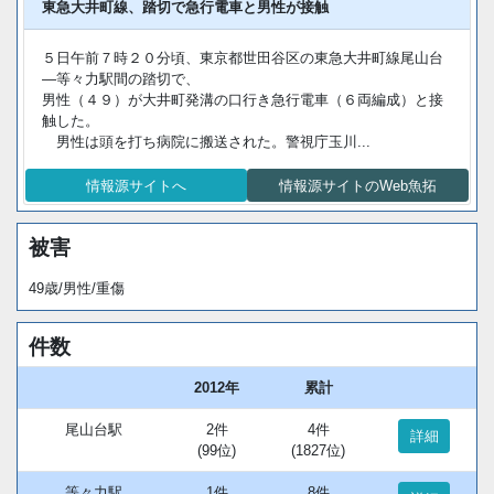
東急大井町線、踏切で急行電車と男性が接触
５日午前７時２０分頃、東京都世田谷区の東急大井町線尾山台
―等々力駅間の踏切で、
男性（４９）が大井町発溝の口行き急行電車（６両編成）と接
触した。
男性は頭を打ち病院に搬送された。警視庁玉川...
情報源サイトへ
情報源サイトのWeb魚拓
被害
49歳/男性/重傷
件数
2012年
累計
尾山台駅
2件
4件
詳細
(99位)
(1827位)
等々力駅
1件
8件