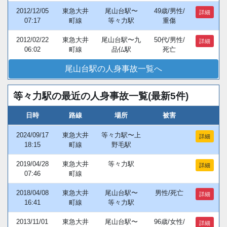
2012/12/05
東急大井
尾山台駅〜
49歳/男性/
詳細
07:17
町線
等々力駅
重傷
2012/02/22
東急大井
尾山台駅〜九
50代/男性/
詳細
06:02
町線
品仏駅
死亡
尾山台駅の人身事故一覧へ
等々力駅の最近の人身事故一覧(最新5件)
日時
路線
場所
被害
2024/09/17
東急大井
等々力駅〜上
詳細
18:15
町線
野毛駅
2019/04/28
東急大井
等々力駅
詳細
07:46
町線
2018/04/08
東急大井
尾山台駅〜
男性/死亡
詳細
16:41
町線
等々力駅
2013/11/01
東急大井
尾山台駅〜
96歳/女性/
詳細