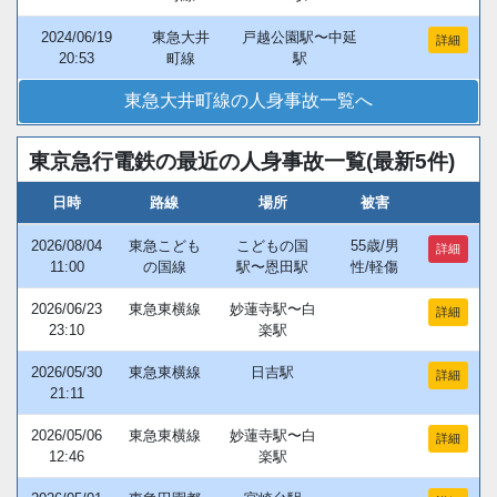
2024/06/19
東急大井
戸越公園駅〜中延
詳細
20:53
町線
駅
東急大井町線の人身事故一覧へ
東京急行電鉄の最近の人身事故一覧(最新5件)
日時
路線
場所
被害
2026/08/04
東急こども
こどもの国
55歳/男
詳細
11:00
の国線
駅〜恩田駅
性/軽傷
2026/06/23
東急東横線
妙蓮寺駅〜白
詳細
23:10
楽駅
2026/05/30
東急東横線
日吉駅
詳細
21:11
2026/05/06
東急東横線
妙蓮寺駅〜白
詳細
12:46
楽駅