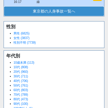
16:17
線
東京都の人身事故一覧へ
性別
Loaded
:
/
Unmute
38.44%
男性 (6825)
女性 (3837)
性別不明 (7739)
年代別
10歳未満 (113)
10代 (808)
20代 (960)
30代 (711)
40代 (706)
50代 (761)
60代 (803)
70代 (789)
80代 (473)
90代 (100)