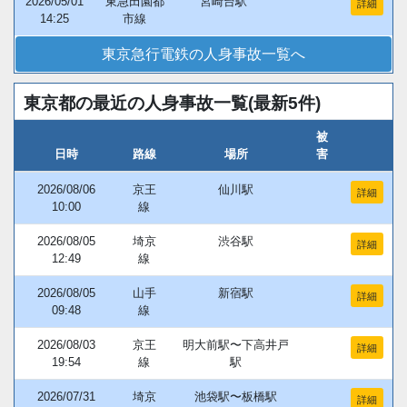
2026/05/01
東急田園都
宮崎台駅
詳細
14:25
市線
東京急行電鉄の人身事故一覧へ
東京都の最近の人身事故一覧(最新5件)
被
日時
路線
場所
害
2026/08/06
京王
仙川駅
詳細
10:00
線
2026/08/05
埼京
渋谷駅
詳細
12:49
線
2026/08/05
山手
新宿駅
詳細
09:48
線
2026/08/03
京王
明大前駅〜下高井戸
詳細
19:54
線
駅
2026/07/31
埼京
池袋駅〜板橋駅
詳細