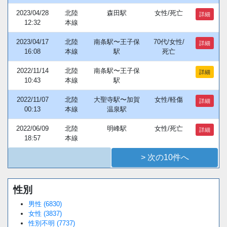
2023/04/28
北陸
森田駅
女性/死亡
詳細
12:32
本線
2023/04/17
北陸
南条駅〜王子保
70代/女性/
詳細
16:08
本線
駅
死亡
2022/11/14
北陸
南条駅〜王子保
詳細
10:43
本線
駅
2022/11/07
北陸
大聖寺駅〜加賀
女性/軽傷
詳細
00:13
本線
温泉駅
2022/06/09
北陸
明峰駅
女性/死亡
詳細
18:57
本線
> 次の10件へ
性別
男性 (6830)
女性 (3837)
性別不明 (7737)