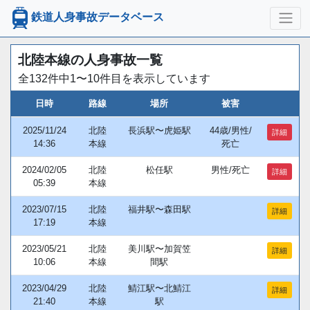
鉄道人身事故データベース
北陸本線の人身事故一覧
全132件中1〜10件目を表示しています
日時
路線
場所
被害
2025/11/24
北陸
長浜駅〜虎姫駅
44歳/男性/
詳細
14:36
本線
死亡
2024/02/05
北陸
松任駅
男性/死亡
詳細
05:39
本線
2023/07/15
北陸
福井駅〜森田駅
詳細
17:19
本線
2023/05/21
北陸
美川駅〜加賀笠
詳細
10:06
本線
間駅
2023/04/29
北陸
鯖江駅〜北鯖江
詳細
21:40
本線
駅