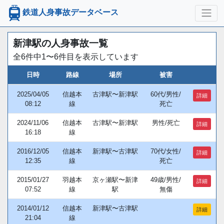
鉄道人身事故データベース
新津駅の人身事故一覧
全6件中1〜6件目を表示しています
日時
路線
場所
被害
2025/04/05
信越本
古津駅〜新津駅
60代/男性/
詳細
08:12
線
死亡
2024/11/06
信越本
古津駅〜新津駅
男性/死亡
詳細
16:18
線
2016/12/05
信越本
新津駅〜古津駅
70代/女性/
詳細
12:35
線
死亡
2015/01/27
羽越本
京ヶ瀬駅〜新津
49歳/男性/
詳細
07:52
線
駅
無傷
2014/01/12
信越本
新津駅〜古津駅
詳細
21:04
線