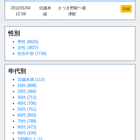
2011/01/04
信越本
さつき野駅〜新
詳細
12:59
線
津駅
性別
Loaded
:
/
Unmute
34.94%
男性 (6825)
女性 (3837)
性別不明 (7739)
年代別
10歳未満 (113)
10代 (808)
20代 (960)
30代 (711)
40代 (706)
50代 (761)
60代 (803)
70代 (789)
80代 (473)
90代 (100)
100歳以上 (1)