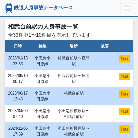
鉄道人身事故データベース
相武台前駅の人身事故一覧
全33件中1〜10件目を表示しています
日時
路線
場所
被害
2026/01/15
小田急小
相武台前駅〜座間
詳細
23:36
田原線
駅
2025/09/10
小田急小
相武台前駅〜座間
詳細
08:17
田原線
駅
2025/06/17
小田急小
相武台前駅
詳細
13:46
田原線
2025/04/09
小田急小
小田急相模原駅〜
詳細
07:40
田原線
相武台前駅
2024/11/06
小田急小
小田急相模原駅〜
詳細
17:39
田原線
相武台前駅