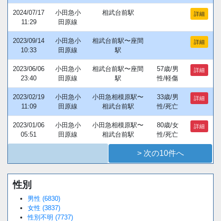
2024/07/17
小田急小
相武台前駅
詳細
11:29
田原線
2023/09/14
小田急小
相武台前駅〜座間
詳細
10:33
田原線
駅
2023/06/06
小田急小
相武台前駅〜座間
57歳/男
詳細
23:40
田原線
駅
性/軽傷
2023/02/19
小田急小
小田急相模原駅〜
33歳/男
詳細
11:09
田原線
相武台前駅
性/死亡
2023/01/06
小田急小
小田急相模原駅〜
80歳/女
詳細
05:51
田原線
相武台前駅
性/死亡
> 次の10件へ
性別
Loaded
:
/
Unmute
34.94%
男性 (6830)
女性 (3837)
性別不明 (7737)