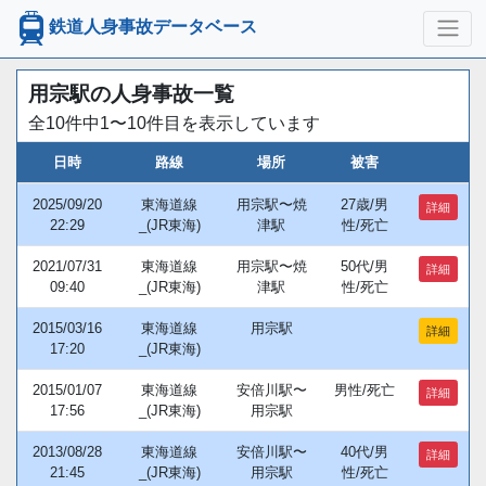
鉄道人身事故データベース
用宗駅の人身事故一覧
全10件中1〜10件目を表示しています
日時
路線
場所
被害
2025/09/20
東海道線
用宗駅〜焼
27歳/男
詳細
22:29
_(JR東海)
津駅
性/死亡
2021/07/31
東海道線
用宗駅〜焼
50代/男
詳細
09:40
_(JR東海)
津駅
性/死亡
2015/03/16
東海道線
用宗駅
詳細
17:20
_(JR東海)
2015/01/07
東海道線
安倍川駅〜
男性/死亡
詳細
17:56
_(JR東海)
用宗駅
2013/08/28
東海道線
安倍川駅〜
40代/男
詳細
21:45
_(JR東海)
用宗駅
性/死亡