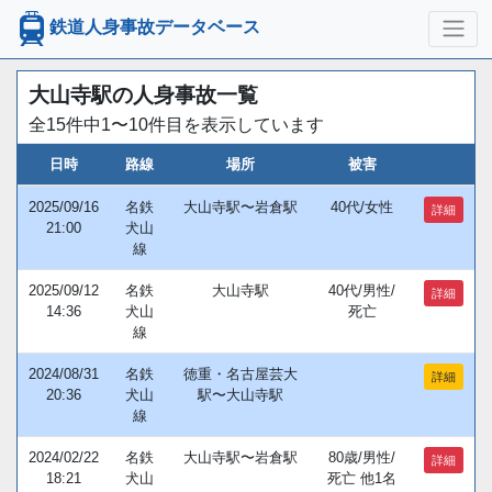
鉄道人身事故データベース
大山寺駅の人身事故一覧
全15件中1〜10件目を表示しています
日時
路線
場所
被害
2025/09/16
名鉄
大山寺駅〜岩倉駅
40代/女性
詳細
21:00
犬山
線
2025/09/12
名鉄
大山寺駅
40代/男性/
詳細
14:36
犬山
死亡
線
2024/08/31
名鉄
徳重・名古屋芸大
詳細
20:36
犬山
駅〜大山寺駅
線
2024/02/22
名鉄
大山寺駅〜岩倉駅
80歳/男性/
詳細
18:21
犬山
死亡 他1名