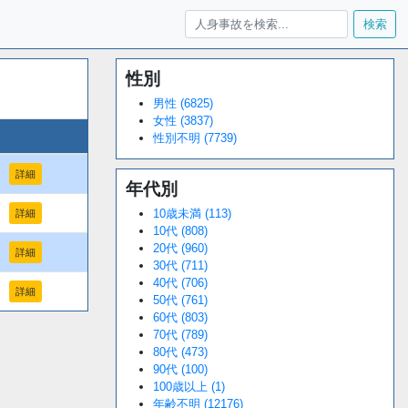
検索
性別
Loaded
:
/
Unmute
34.95%
男性 (6825)
女性 (3837)
性別不明 (7739)
詳細
年代別
10歳未満 (113)
詳細
10代 (808)
20代 (960)
詳細
30代 (711)
40代 (706)
詳細
50代 (761)
60代 (803)
70代 (789)
80代 (473)
90代 (100)
100歳以上 (1)
年齢不明 (12176)