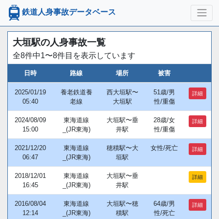
鉄道人身事故データベース
大垣駅の人身事故一覧
全8件中1〜8件目を表示しています
日時
路線
場所
被害
2025/01/19
養老鉄道養
西大垣駅〜
51歳/男
詳細
05:40
老線
大垣駅
性/重傷
2024/08/09
東海道線
大垣駅〜垂
28歳/女
詳細
15:00
_(JR東海)
井駅
性/重傷
2021/12/20
東海道線
穂積駅〜大
女性/死亡
詳細
06:47
_(JR東海)
垣駅
2018/12/01
東海道線
大垣駅〜垂
詳細
16:45
_(JR東海)
井駅
2016/08/04
東海道線
大垣駅〜穂
64歳/男
詳細
12:14
_(JR東海)
積駅
性/死亡