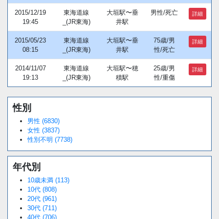
2015/12/19
東海道線
大垣駅〜垂
男性/死亡
詳細
19:45
_(JR東海)
井駅
2015/05/23
東海道線
大垣駅〜垂
75歳/男
詳細
08:15
_(JR東海)
井駅
性/死亡
2014/11/07
東海道線
大垣駅〜穂
25歳/男
詳細
19:13
_(JR東海)
積駅
性/重傷
性別
Loaded
:
/
Unmute
34.94%
男性 (6830)
女性 (3837)
性別不明 (7738)
年代別
10歳未満 (113)
10代 (808)
20代 (961)
30代 (711)
40代 (706)