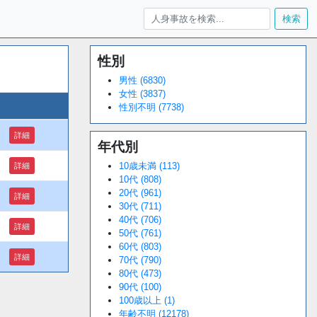
検索
性別
Loaded
:
/
Unmute
34.94%
男性 (6830)
女性 (3837)
性別不明 (7738)
詳細
年代別
10歳未満 (113)
詳細
10代 (808)
20代 (961)
詳細
30代 (711)
40代 (706)
詳細
50代 (761)
60代 (803)
詳細
70代 (790)
80代 (473)
90代 (100)
100歳以上 (1)
年齢不明 (12178)