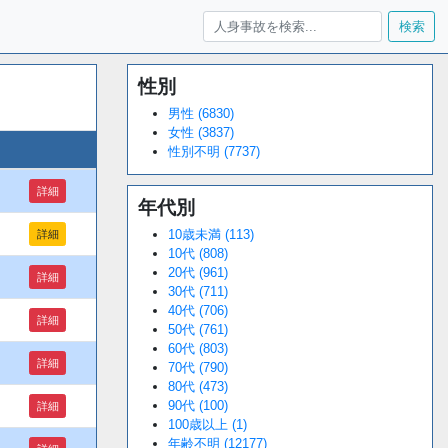
検索
性別
Loaded
:
/
Unmute
34.94%
男性 (6830)
女性 (3837)
性別不明 (7737)
詳細
年代別
10歳未満 (113)
詳細
10代 (808)
20代 (961)
詳細
30代 (711)
40代 (706)
詳細
50代 (761)
60代 (803)
詳細
70代 (790)
80代 (473)
90代 (100)
詳細
100歳以上 (1)
年齢不明 (12177)