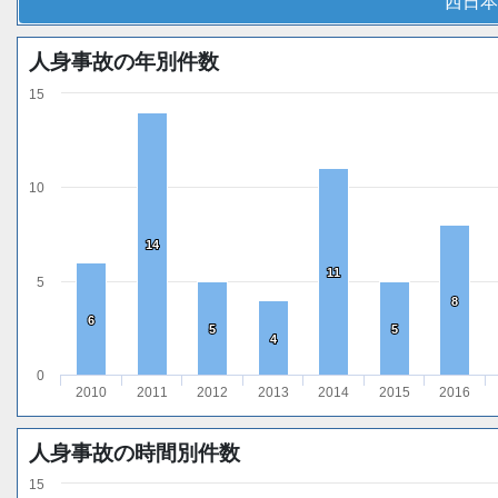
西日本
人身事故の年別件数
15
10
14
14
11
11
5
8
8
6
6
5
5
5
5
4
4
0
2010
2011
2012
2013
2014
2015
2016
人身事故の時間別件数
15