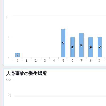
10
5
7
7
6
6
5
5
5
5
5
5
1
1
0
0
1
2
3
4
5
6
7
8
9
人身事故の発生場所
100
75