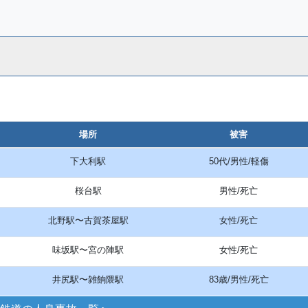
場所
被害
下大利駅
50代/男性/軽傷
桜台駅
男性/死亡
北野駅〜古賀茶屋駅
女性/死亡
味坂駅〜宮の陣駅
女性/死亡
井尻駅〜雑餉隈駅
83歳/男性/死亡