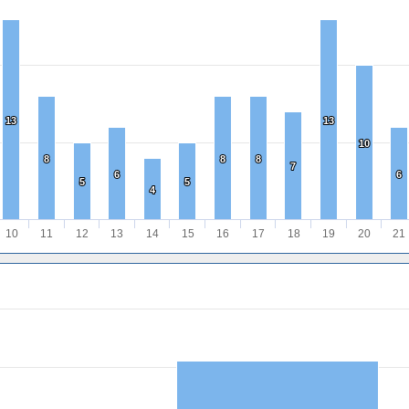
13
13
13
13
10
10
8
8
8
8
8
8
7
7
6
6
6
6
5
5
5
5
4
4
10
11
12
13
14
15
16
17
18
19
20
21