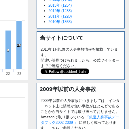
2013年 (1254)
2012年 (1238)
2011年 (1220)
2010年 (1363)
当サイトについて
10
10
2010年1月以降の人身事故情報を掲載していま
8
8
す。
間違い等見つけられましたら、公式ツイッター
までご連絡ください。
22
23
2009年以前の人身事故
2009年以前の人身事故につきましては、インタ
ーネット上に情報が無い事故がほとんどである
ことから当サイトでは取り扱っておりません。
Amazonで取り扱っている
「鉄道人身事故デー
タブック2002-2009 」
に詳しく載っておりま
す。こちらご参照ください。