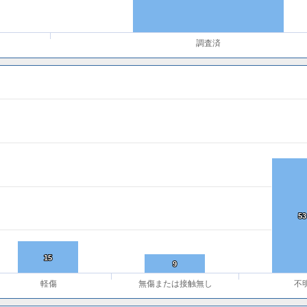
調査済
53
53
15
15
9
9
軽傷
無傷または接触無し
不