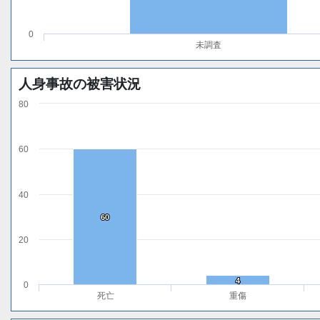
0
未調査
人身事故の被害状況
80
60
40
60
60
20
4
4
0
死亡
重傷