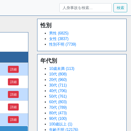
検索
性別
Loaded
:
/
Unmute
34.94%
男性 (6825)
女性 (3837)
性別不明 (7739)
年代別
10歳未満 (113)
詳細
10代 (808)
20代 (960)
詳細
30代 (711)
40代 (706)
詳細
50代 (761)
60代 (803)
詳細
70代 (789)
80代 (473)
90代 (100)
詳細
100歳以上 (1)
年齢不明 (12176)