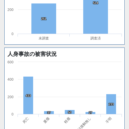
514
514
200
251
251
0
未調査
調査済
人身事故の被害状況
600
400
433
433
200
233
233
50
50
37
37
27
27
0
死亡
重傷
軽傷
無傷または接触無し
不明