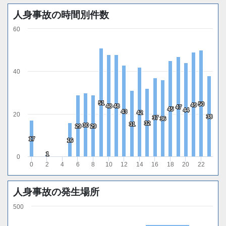
人身事故の時間別件数
60
40
51
51
50
50
49
49
48
48
48
48
47
47
45
45
44
44
43
43
42
42
20
38
38
37
37
36
36
32
32
31
31
30
30
29
29
29
29
17
17
16
16
1
1
0
0
2
4
6
8
10
12
14
16
18
20
22
人身事故の発生場所
500