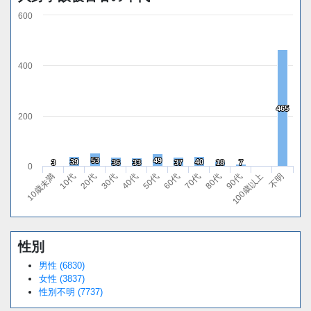
600
400
465
465
200
53
53
49
49
39
39
40
40
3
3
36
36
33
33
37
37
18
18
7
7
0
10歳未満
10代
20代
30代
40代
50代
60代
70代
80代
90代
100歳以上
不明
性別
男性 (6830)
女性 (3837)
性別不明 (7737)