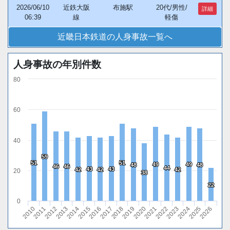
2026/06/10
近鉄大阪
布施駅
20代/男性/
詳細
06:39
線
軽傷
近畿日本鉄道の人身事故一覧へ
人身事故の年別件数
80
60
40
59
59
51
51
51
51
49
49
49
49
48
48
48
48
46
46
46
46
44
44
43
43
43
43
42
42
42
42
42
42
20
38
38
22
22
0
2018
2015
2012
2026
2023
2020
2017
2014
2011
2025
2022
2019
2016
2013
2010
2024
2021