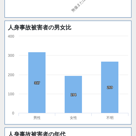
人身事故被害者の男女比
400
300
200
317
317
269
269
100
194
194
0
男性
女性
不明
人身事故被害者の年代