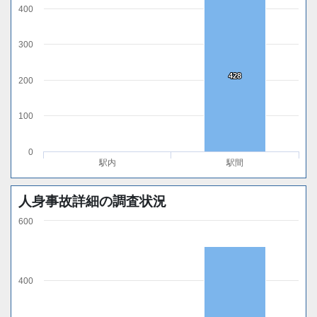
400
300
428
428
200
100
0
駅内
駅間
人身事故詳細の調査状況
600
400