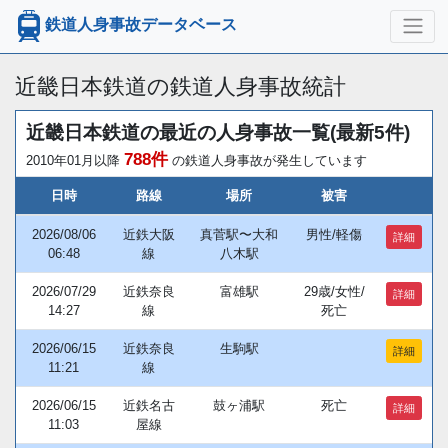
鉄道人身事故データベース
近畿日本鉄道の鉄道人身事故統計
近畿日本鉄道の最近の人身事故一覧(最新5件)
788件
2010年01月以降
の鉄道人身事故が発生しています
日時
路線
場所
被害
2026/08/06
近鉄大阪
真菅駅〜大和
男性/軽傷
詳細
06:48
線
八木駅
2026/07/29
近鉄奈良
富雄駅
29歳/女性/
詳細
14:27
線
死亡
2026/06/15
近鉄奈良
生駒駅
詳細
11:21
線
2026/06/15
近鉄名古
鼓ヶ浦駅
死亡
詳細
11:03
屋線