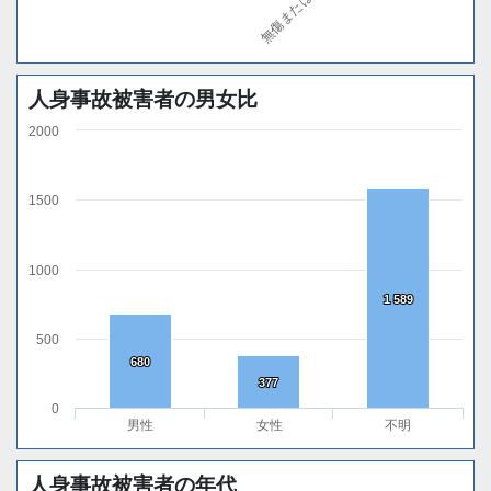
人身事故被害者の男女比
2000
1500
1000
1 589
1 589
500
680
680
377
377
0
男性
女性
不明
人身事故被害者の年代