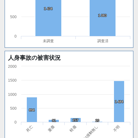
1 434
1 434
1 083
1 083
500
0
未調査
調査済
人身事故の被害状況
2000
1500
1000
1 484
1 484
500
894
894
157
157
91
91
20
20
0
軽傷
死亡
無傷または接触無し
重傷
不明