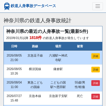
鉄道人身事故データベース
神奈川県の鉄道人身事故統計
神奈川県の最近の人身事故一覧(最新5件)
1818件
2010年01月以降
の鉄道人身事故が発生しています
日時
路線
場所
被害
2026/08/05
京急逗子線
六浦駅〜神武
詳細
21:00
寺駅
2026/08/05
横須賀線
鎌倉駅
詳細
10:26
2026/08/04
東急こども
こどもの国
55歳/男
詳細
11:00
の国線
駅〜恩田駅
性/軽傷
2026/07/27
京急本線
京急新子安駅
死亡
詳細
15:48