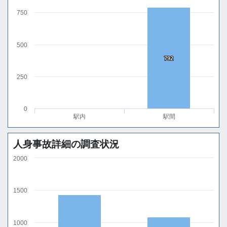
750
500
792
792
250
0
駅内
駅間
人身事故詳細の調査状況
2000
1500
1000