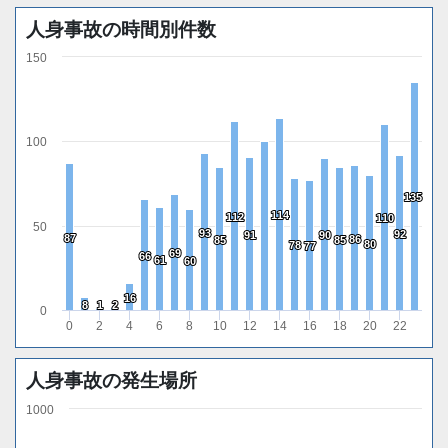
人身事故の時間別件数
150
100
135
135
114
114
112
112
110
110
50
93
93
92
92
91
91
90
90
87
87
86
86
85
85
85
85
80
80
78
78
77
77
69
69
66
66
61
61
60
60
16
16
8
8
1
1
2
2
0
0
2
4
6
8
10
12
14
16
18
20
22
人身事故の発生場所
1000