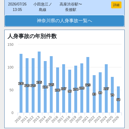
2026/07/26
小田急江ノ
高座渋谷駅〜
詳細
13:05
島線
長後駅
神奈川県の人身事故一覧へ
人身事故の年別件数
150
100
135
135
130
130
125
125
123
123
120
120
120
120
114
114
109
109
107
107
107
107
104
104
50
100
100
95
95
89
89
83
83
79
79
58
58
0
2018
2025
2015
2022
2012
2019
2026
2016
2023
2013
2020
2010
2017
2024
2014
2021
2011