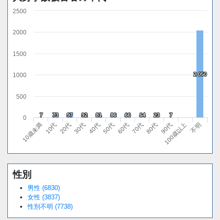
2500
2000
1500
2 050
2 050
1000
500
7
7
73
73
97
97
92
92
81
81
86
86
66
66
64
64
23
23
7
7
0
10代
40代
70代
100歳以上
10歳未満
30代
60代
90代
20代
50代
80代
不明
性別
Loaded
:
/
Unmute
38.44%
男性 (6830)
女性 (3837)
性別不明 (7738)