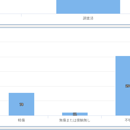
調査済
20
20
78
78
11
11
軽傷
無傷または接触無し
不