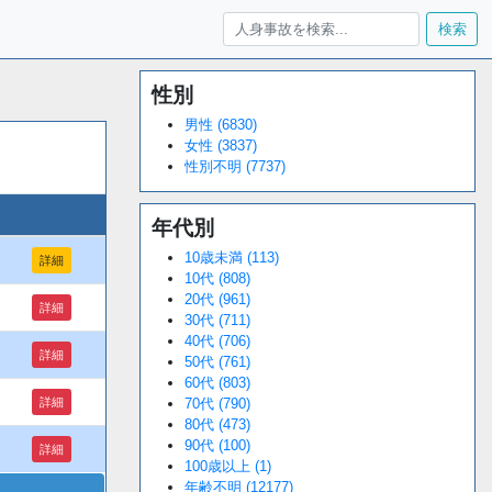
検索
性別
Loaded
:
/
Unmute
34.94%
男性 (6830)
女性 (3837)
性別不明 (7737)
年代別
10歳未満 (113)
詳細
10代 (808)
20代 (961)
詳細
30代 (711)
40代 (706)
詳細
50代 (761)
60代 (803)
詳細
70代 (790)
80代 (473)
90代 (100)
詳細
100歳以上 (1)
年齢不明 (12177)