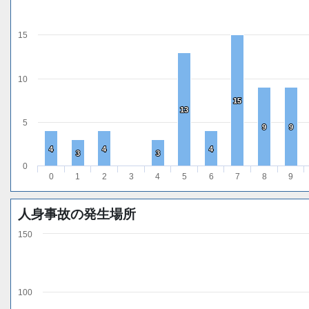
15
10
15
15
13
13
5
9
9
9
9
4
4
4
4
4
4
3
3
3
3
0
0
1
2
3
4
5
6
7
8
9
人身事故の発生場所
150
100