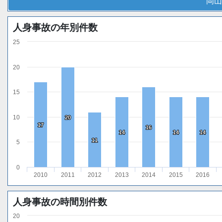
岡山
人身事故の年別件数
25
20
15
10
20
20
17
17
16
16
14
14
14
14
14
14
11
11
5
0
2010
2011
2012
2013
2014
2015
2016
人身事故の時間別件数
20