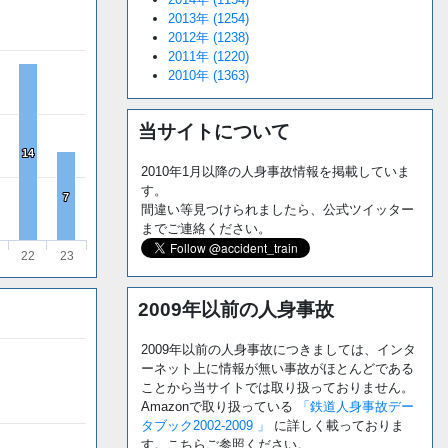
2013年 (1254)
2012年 (1238)
2011年 (1220)
2010年 (1363)
当サイトについて
14
14
2010年1月以降の人身事故情報を掲載していま
す。
7
7
間違い等見つけられましたら、公式ツイッター
までご連絡ください。
22
23
2009年以前の人身事故
2009年以前の人身事故につきましては、インタ
ーネット上に情報が無い事故がほとんどである
ことから当サイトでは取り扱っておりません。
Amazonで取り扱っている
「鉄道人身事故デー
タブック2002-2009 」
に詳しく載っておりま
す。こちらご参照ください。