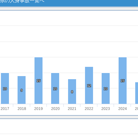
県の人身事故一覧へ
15
15
15
15
12
12
10
10
10
10
10
10
9
9
8
8
2017
2018
2019
2020
2021
2022
2023
2024
2