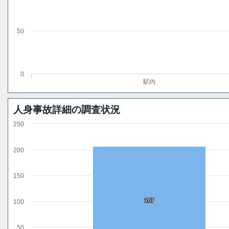
50
0
駅内
人身事故詳細の調査状況
250
200
150
207
207
100
50