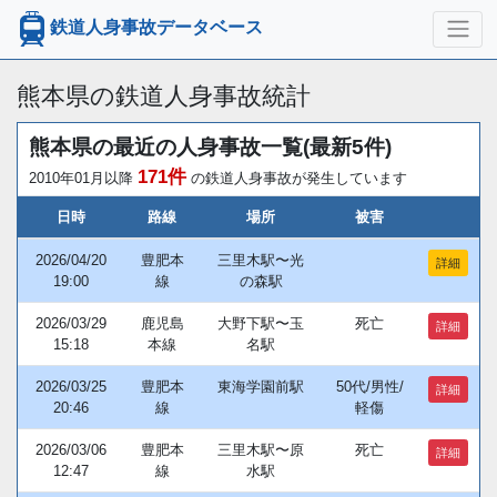
鉄道人身事故データベース
熊本県の鉄道人身事故統計
熊本県の最近の人身事故一覧(最新5件)
171件
2010年01月以降
の鉄道人身事故が発生しています
日時
路線
場所
被害
2026/04/20
豊肥本
三里木駅〜光
詳細
19:00
線
の森駅
2026/03/29
鹿児島
大野下駅〜玉
死亡
詳細
15:18
本線
名駅
2026/03/25
豊肥本
東海学園前駅
50代/男性/
詳細
20:46
線
軽傷
2026/03/06
豊肥本
三里木駅〜原
死亡
詳細
12:47
線
水駅