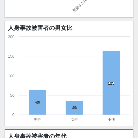
人身事故被害者の男女比
200
150
100
164
164
50
65
65
36
36
0
男性
女性
不明
人身事故被害者の年代