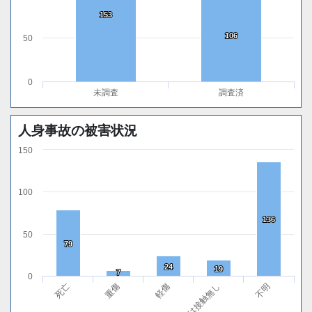
153
153
106
106
50
0
未調査
調査済
人身事故の被害状況
150
100
136
136
50
79
79
24
24
19
19
7
7
0
死亡
重傷
軽傷
無傷または接触無し
不明