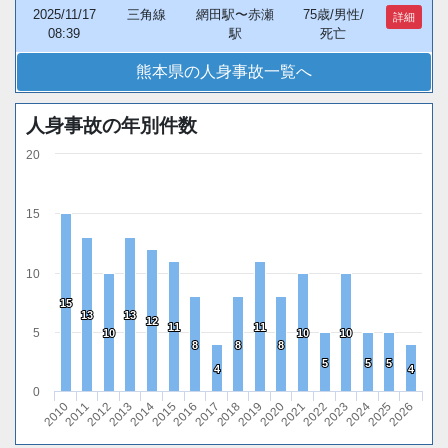
2025/11/17
三角線
網田駅〜赤瀬
75歳/男性/
詳細
08:39
駅
死亡
熊本県の人身事故一覧へ
人身事故の年別件数
20
15
10
15
15
13
13
13
13
12
12
11
11
11
11
5
10
10
10
10
10
10
8
8
8
8
8
8
5
5
5
5
5
5
4
4
4
4
0
2018
2015
2012
2026
2023
2020
2017
2014
2011
2025
2022
2019
2016
2013
2010
2024
2021