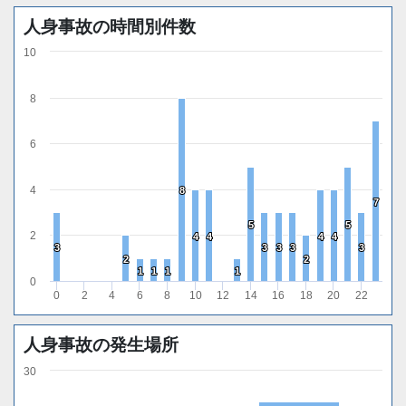
人身事故の時間別件数
10
8
6
4
8
8
7
7
5
5
5
5
2
4
4
4
4
4
4
4
4
3
3
3
3
3
3
3
3
3
3
2
2
2
2
1
1
1
1
1
1
1
1
0
0
2
4
6
8
10
12
14
16
18
20
22
人身事故の発生場所
30