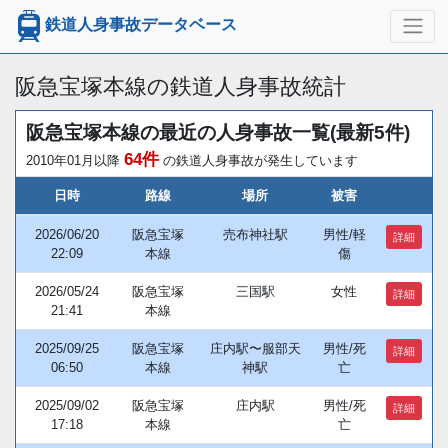
鉄道人身事故データベース
阪急宝塚本線の鉄道人身事故統計
阪急宝塚本線の最近の人身事故一覧(最新5件)
64件
2010年01月以降
の鉄道人身事故が発生しています
日時
路線
場所
被害
2026/06/20
阪急宝塚
売布神社駅
男性/軽
詳細
22:09
本線
傷
2026/05/24
阪急宝塚
三国駅
女性
詳細
21:41
本線
2025/09/25
阪急宝塚
庄内駅〜服部天
男性/死
詳細
06:50
本線
神駅
亡
2025/09/02
阪急宝塚
庄内駅
男性/死
詳細
17:18
本線
亡