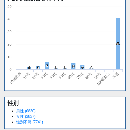
50
40
30
41
41
20
10
6
6
5
5
4
4
2
2
3
3
1
1
1
1
1
1
0
10代
40代
70代
100歳以上
20代
50代
80代
不明
10歳未満
30代
60代
90代
性別
男性 (6830)
女性 (3837)
性別不明 (7741)