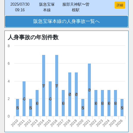
2025/07/30
阪急宝塚
服部天神駅〜曽
詳細
09:16
本線
根駅
阪急宝塚本線の人身事故一覧へ
人身事故の年別件数
8
6
4
7
7
7
7
6
6
5
5
5
5
2
4
4
4
4
3
3
3
3
3
3
3
3
3
3
3
3
2
2
2
2
2
2
2
2
0
2010
2011
2012
2013
2014
2015
2016
2017
2018
2019
2020
2021
2022
2023
2024
2025
2026