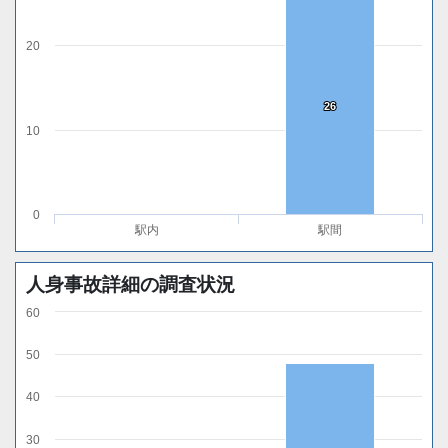
20
26
26
10
0
駅内
駅間
人身事故詳細の調査状況
60
50
40
30