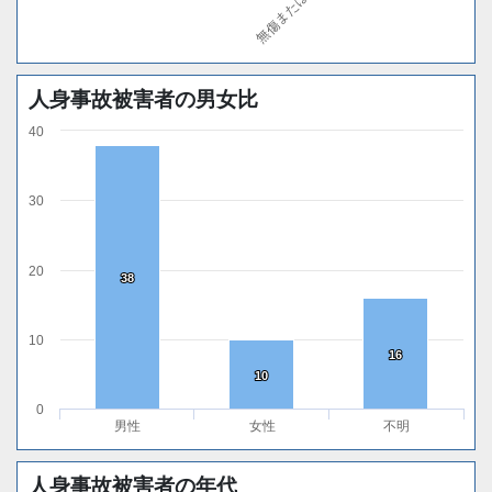
人身事故被害者の男女比
40
30
20
38
38
10
16
16
10
10
0
男性
女性
不明
人身事故被害者の年代