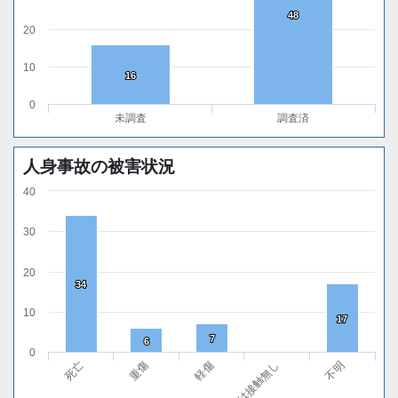
48
48
20
10
16
16
0
未調査
調査済
人身事故の被害状況
40
30
20
34
34
10
17
17
7
7
6
6
0
軽傷
不明
重傷
無傷または接触無し
死亡