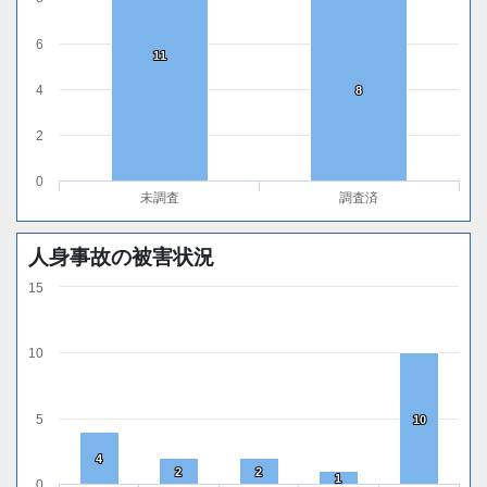
6
11
11
4
8
8
2
0
未調査
調査済
人身事故の被害状況
15
10
5
10
10
4
4
2
2
2
2
1
1
0