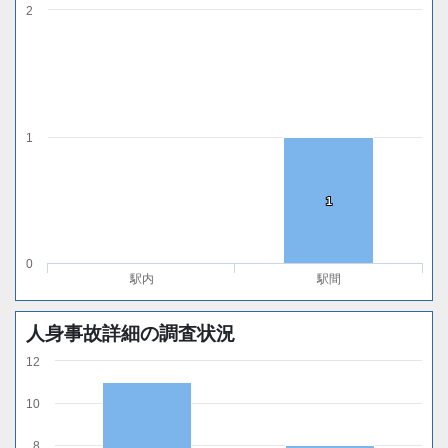
2
1
1
1
0
駅内
駅間
人身事故詳細の調査状況
12
10
8