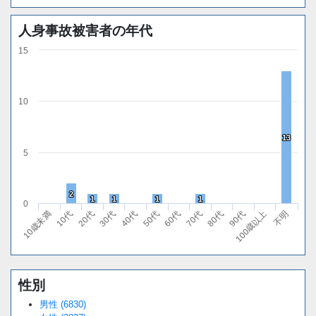
人身事故被害者の年代
15
10
13
13
5
2
2
1
1
1
1
1
1
1
1
0
10代
40代
70代
100歳以上
20代
50代
80代
不明
10歳未満
30代
60代
90代
性別
Loaded
:
/
Unmute
38.44%
男性 (6830)