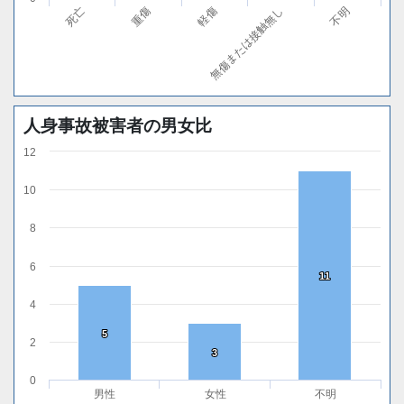
軽傷
不明
重傷
無傷または接触無し
死亡
人身事故被害者の男女比
12
10
8
6
11
11
4
5
5
2
3
3
0
男性
女性
不明