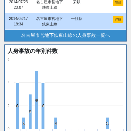
2014/07/23
名古屋市営地下
栄駅
詳細
20:07
鉄東山線
2014/03/17
名古屋市営地下
一社駅
詳細
18:34
鉄東山線
名古屋市営地下鉄東山線の人身事故一覧へ
人身事故の年別件数
6
4
5
5
2
4
4
4
4
3
3
1
1
1
1
1
1
0