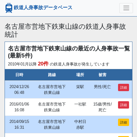
鉄道人身事故データベース
名古屋市営地下鉄東山線の鉄道人身事故
統計
名古屋市営地下鉄東山線の最近の人身事故一覧
(最新5件)
20件
2010年01月以降
の鉄道人身事故が発生しています
日時
路線
場所
被害
2024/12/26
名古屋市営地下
栄駅
男性/死亡
詳細
06:48
鉄東山線
2016/01/06
名古屋市営地下
一社駅
15歳/男性/
詳細
16:08
鉄東山線
死亡
2014/09/15
名古屋市営地下
中村日
詳細
16:31
鉄東山線
赤駅