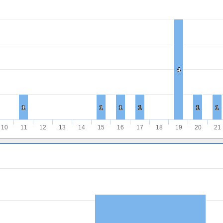
4
4
1
1
1
1
1
1
1
1
1
1
1
1
10
11
12
13
14
15
16
17
18
19
20
21