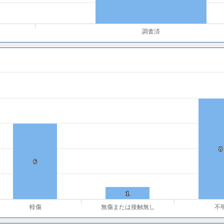
調査済
8
8
6
6
1
1
軽傷
無傷または接触無し
不