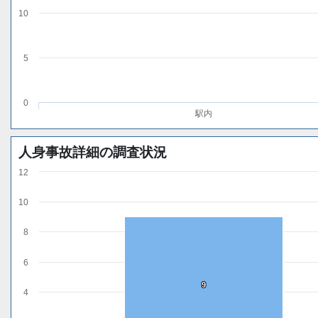
10
5
0
駅内
人身事故詳細の調査状況
12
10
8
6
9
9
4