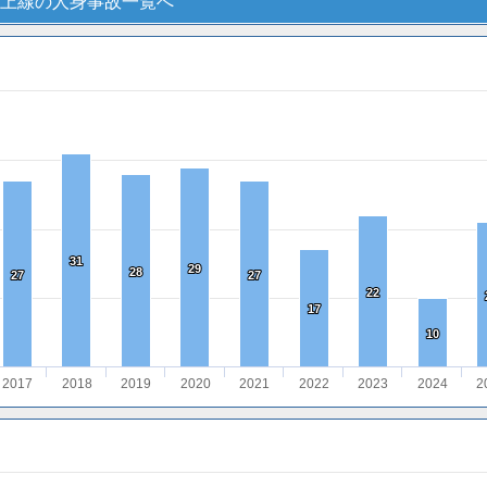
上線の人身事故一覧へ
31
31
29
29
28
28
27
27
27
27
22
22
17
17
10
10
2017
2018
2019
2020
2021
2022
2023
2024
2