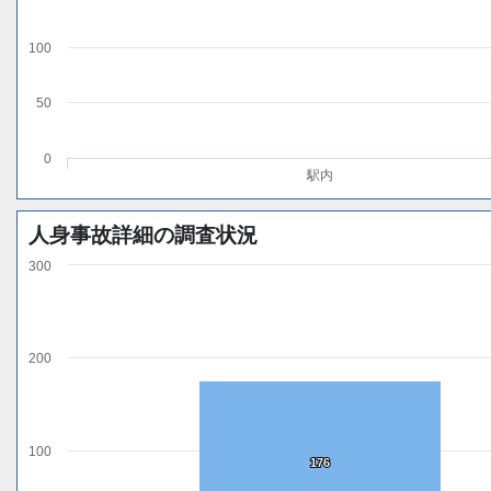
100
50
0
駅内
人身事故詳細の調査状況
300
200
100
176
176