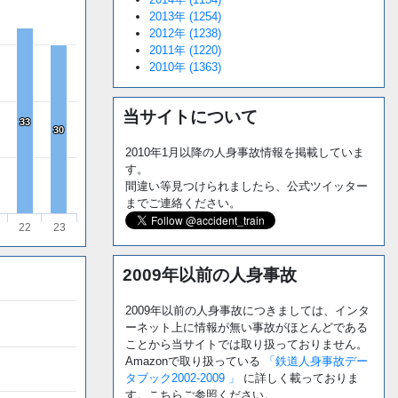
2013年 (1254)
2012年 (1238)
2011年 (1220)
2010年 (1363)
当サイトについて
33
33
30
30
2010年1月以降の人身事故情報を掲載していま
す。
間違い等見つけられましたら、公式ツイッター
までご連絡ください。
22
23
2009年以前の人身事故
2009年以前の人身事故につきましては、インタ
ーネット上に情報が無い事故がほとんどである
ことから当サイトでは取り扱っておりません。
Amazonで取り扱っている
「鉄道人身事故デー
タブック2002-2009 」
に詳しく載っておりま
す。こちらご参照ください。