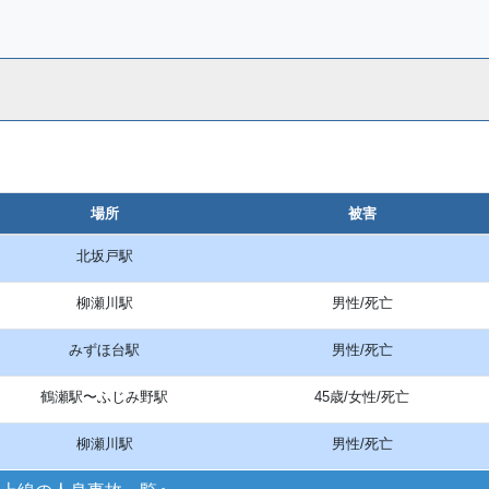
場所
被害
北坂戸駅
柳瀬川駅
男性/死亡
みずほ台駅
男性/死亡
鶴瀬駅〜ふじみ野駅
45歳/女性/死亡
柳瀬川駅
男性/死亡