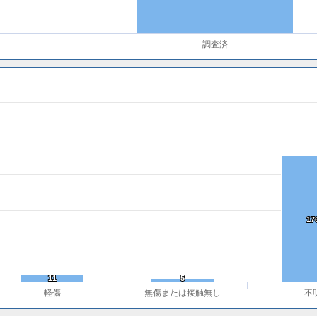
調査済
17
17
11
11
5
5
軽傷
無傷または接触無し
不