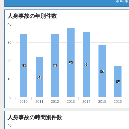
東武東
人身事故の年別件数
40
30
20
38
38
36
36
35
35
35
35
29
29
22
22
10
17
17
0
2010
2011
2012
2013
2014
2015
2016
人身事故の時間別件数
40