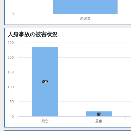
0
未調査
人身事故の被害状況
250
200
150
236
236
100
50
18
18
0
死亡
重傷