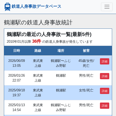
鉄道人身事故データベース
鶴瀬駅の鉄道人身事故統計
鶴瀬駅の最近の人身事故一覧(最新5件)
36件
2010年01月以降
の鉄道人身事故が発生しています
日時
路線
場所
被害
2026/06/09
東武東
鶴瀬駅〜ふじ
45歳/女性/
詳細
13:05
上線
み野駅
死亡
2026/01/26
東武東
鶴瀬駅
男性/死亡
詳細
22:07
上線
2025/09/18
東武東
鶴瀬駅
女性/死亡
詳細
19:37
上線
2025/01/13
東武東
鶴瀬駅〜ふじ
男性/死亡
詳細
14:54
上線
み野駅