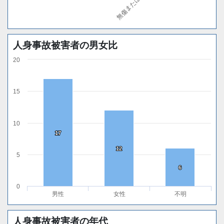
人身事故被害者の男女比
20
15
10
17
17
12
12
5
6
6
0
男性
女性
不明
人身事故被害者の年代