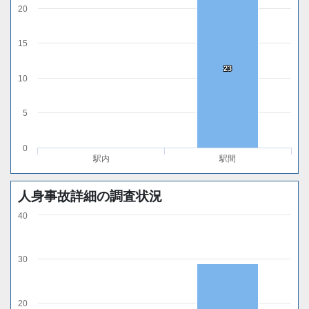
20
15
23
23
10
5
0
駅内
駅間
人身事故詳細の調査状況
40
30
20