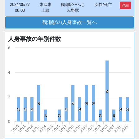
2024/05/27
東武東
鶴瀬駅〜ふじ
女性/死亡
詳細
08:00
上線
み野駅
鶴瀬駅の人身事故一覧へ
人身事故の年別件数
6
4
5
5
2
3
3
3
3
3
3
3
3
2
2
2
2
2
2
2
2
2
2
2
2
2
2
1
1
1
1
1
1
1
1
0
2010
2011
2012
2013
2014
2015
2016
2017
2018
2019
2020
2021
2022
2023
2024
2025
2026