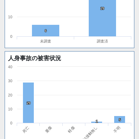
29
29
10
6
6
0
未調査
調査済
人身事故の被害状況
40
30
20
29
29
10
5
5
1
1
0
軽傷
不明
重傷
無傷または接触無し
死亡