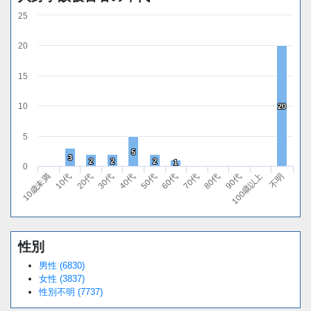
25
20
15
10
20
20
5
5
5
3
3
2
2
2
2
2
2
1
1
0
10代
40代
70代
100歳以上
20代
50代
80代
不明
10歳未満
30代
60代
90代
性別
Loaded
:
/
Unmute
38.44%
男性 (6830)
女性 (3837)
性別不明 (7737)