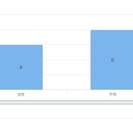
8
8
6
6
女性
不明