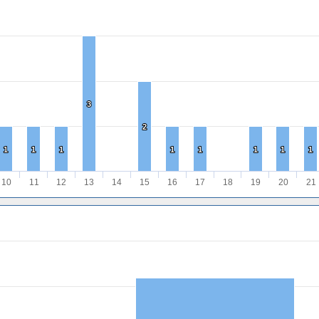
3
3
2
2
1
1
1
1
1
1
1
1
1
1
1
1
1
1
1
1
10
11
12
13
14
15
16
17
18
19
20
21