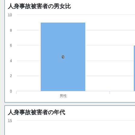
人身事故被害者の男女比
10
8
6
9
9
4
2
0
男性
人身事故被害者の年代
15