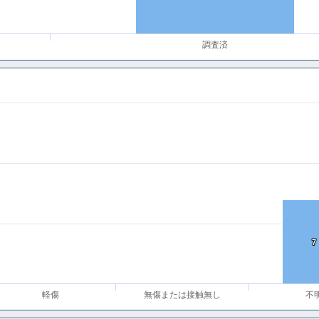
調査済
7
7
軽傷
無傷または接触無し
不