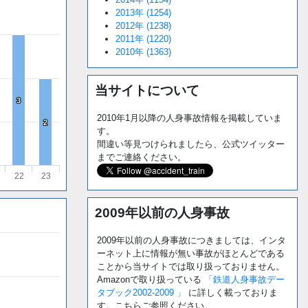
2013年 (1254)
2012年 (1238)
2011年 (1220)
2010年 (1363)
当サイトについて
3
3
2010年1月以降の人身事故情報を掲載していま
2
2
す。
間違い等見つけられましたら、公式ツイッター
までご連絡ください。
22
23
2009年以前の人身事故
2009年以前の人身事故につきましては、インタ
ーネット上に情報が無い事故がほとんどである
ことから当サイトでは取り扱っておりません。
Amazonで取り扱っている
「鉄道人身事故デー
タブック2002-2009 」
に詳しく載っておりま
す。こちらご参照ください。