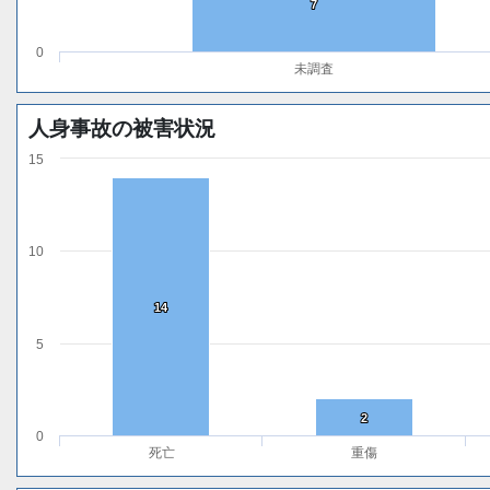
7
7
0
未調査
人身事故の被害状況
15
10
14
14
5
2
2
0
死亡
重傷