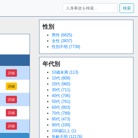
検索
性別
Loaded
:
/
Unmute
34.94%
男性 (6825)
女性 (3837)
性別不明 (7739)
年代別
10歳未満 (113)
詳細
10代 (808)
20代 (960)
詳細
30代 (711)
40代 (706)
詳細
50代 (761)
60代 (803)
詳細
70代 (789)
80代 (473)
90代 (100)
詳細
100歳以上 (1)
年齢不明 (12176)