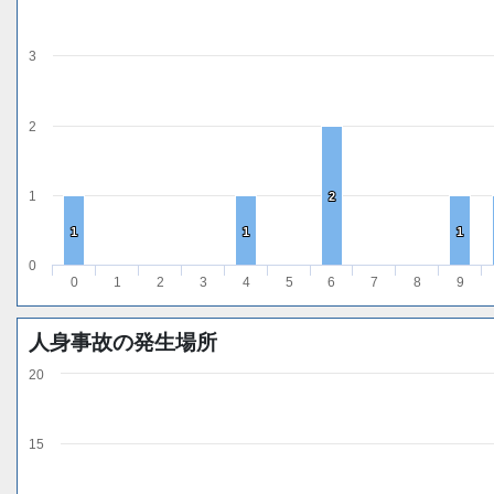
3
2
1
2
2
1
1
1
1
1
1
0
0
1
2
3
4
5
6
7
8
9
人身事故の発生場所
20
15