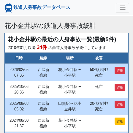
鉄道人身事故データベース
花小金井駅の鉄道人身事故統計
花小金井駅の最近の人身事故一覧(最新5件)
34件
2010年01月以降
の鉄道人身事故が発生しています
日時
路線
場所
被害
2026/02/05
西武新
花小金井駅〜
50代/男性/
詳細
07:35
宿線
小平駅
死亡
2025/10/06
西武新
花小金井駅〜
死亡
詳細
20:36
宿線
小平駅
2025/09/08
西武新
田無駅〜花小
20代/女性/
詳細
05:02
宿線
金井駅
死亡
2024/08/30
西武新
花小金井駅〜
詳細
21:37
宿線
小平駅