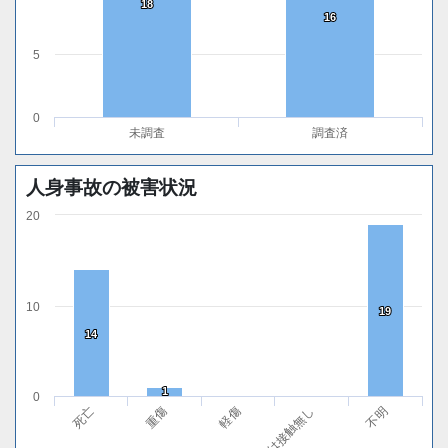
18
18
16
16
5
0
未調査
調査済
人身事故の被害状況
20
10
19
19
14
14
1
1
0
軽傷
不明
重傷
無傷または接触無し
死亡