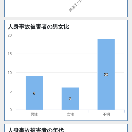
人身事故被害者の男女比
20
15
10
19
19
5
9
9
6
6
0
男性
女性
不明
人身事故被害者の年代