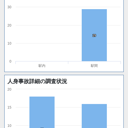
30
20
29
29
10
0
駅内
駅間
人身事故詳細の調査状況
20
15
10