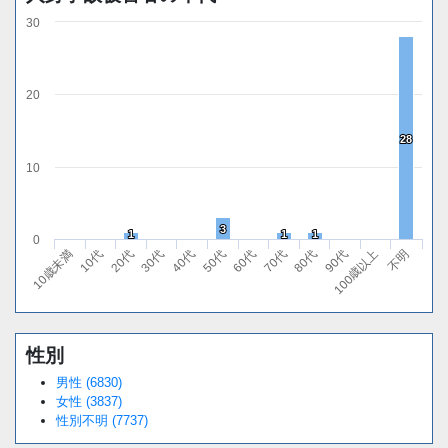
30
20
28
28
10
3
3
1
1
1
1
1
1
0
10代
40代
70代
100歳以上
20代
50代
80代
不明
10歳未満
30代
60代
90代
性別
Loaded
:
/
Unmute
34.94%
男性 (6830)
女性 (3837)
性別不明 (7737)