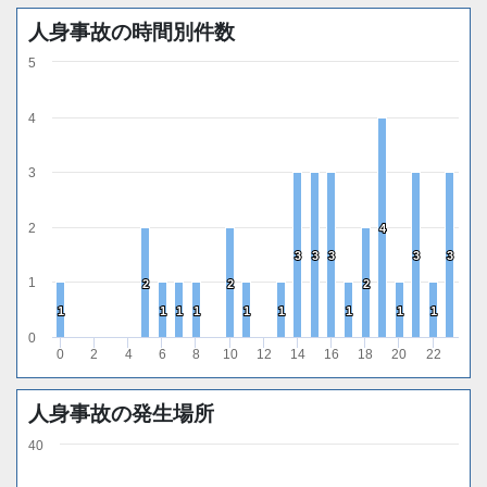
人身事故の時間別件数
5
4
3
2
4
4
3
3
3
3
3
3
3
3
3
3
1
2
2
2
2
2
2
1
1
1
1
1
1
1
1
1
1
1
1
1
1
1
1
1
1
0
0
2
4
6
8
10
12
14
16
18
20
22
人身事故の発生場所
40