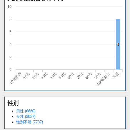
10
8
6
4
8
8
2
0
10代
40代
70代
100歳以上
20代
50代
80代
不明
10歳未満
30代
60代
90代
性別
男性 (6830)
女性 (3837)
性別不明 (7737)