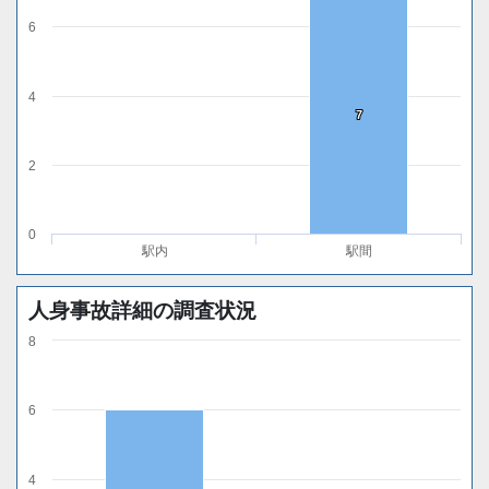
6
4
7
7
2
0
駅内
駅間
人身事故詳細の調査状況
8
6
4