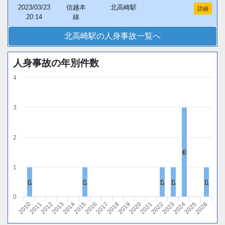
2023/03/23
信越本
北高崎駅
詳細
20:14
線
北高崎駅の人身事故一覧へ
人身事故の年別件数
4
3
2
3
3
1
1
1
1
1
1
1
1
1
1
1
0
2010
2011
2012
2013
2014
2015
2016
2017
2018
2019
2020
2021
2022
2023
2024
2025
2026