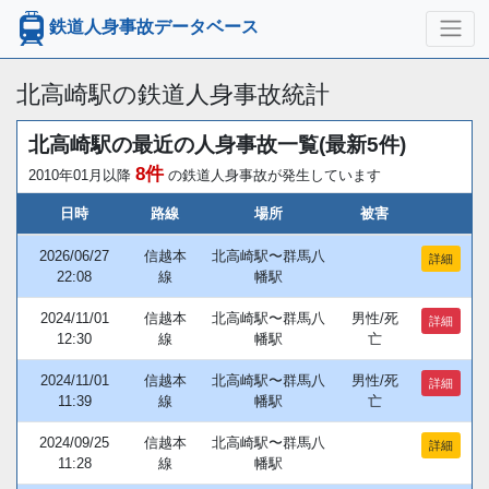
鉄道人身事故データベース
北高崎駅の鉄道人身事故統計
北高崎駅の最近の人身事故一覧(最新5件)
8件
2010年01月以降
の鉄道人身事故が発生しています
日時
路線
場所
被害
2026/06/27
信越本
北高崎駅〜群馬八
詳細
22:08
線
幡駅
2024/11/01
信越本
北高崎駅〜群馬八
男性/死
詳細
12:30
線
幡駅
亡
2024/11/01
信越本
北高崎駅〜群馬八
男性/死
詳細
11:39
線
幡駅
亡
2024/09/25
信越本
北高崎駅〜群馬八
詳細
11:28
線
幡駅