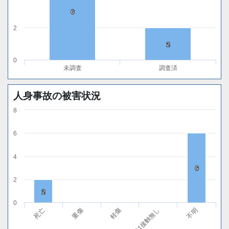
6
6
2
2
2
0
未調査
調査済
人身事故の被害状況
8
6
4
6
6
2
2
2
0
軽傷
無傷または接触無し
不明
死亡
重傷