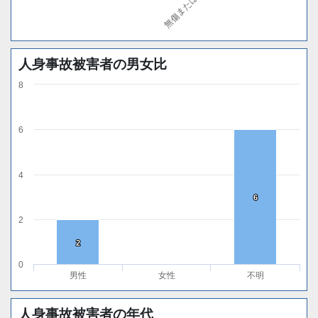
人身事故被害者の男女比
8
6
4
6
6
2
2
2
0
男性
女性
不明
人身事故被害者の年代