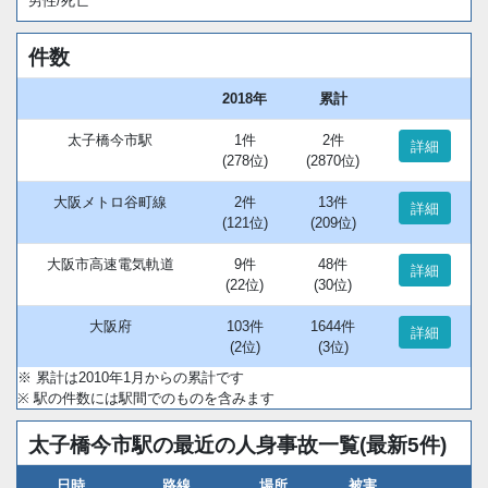
男性/死亡
件数
2018年
累計
太子橋今市駅
1件
2件
詳細
(278位)
(2870位)
大阪メトロ谷町線
2件
13件
詳細
(121位)
(209位)
大阪市高速電気軌道
9件
48件
詳細
(22位)
(30位)
大阪府
103件
1644件
詳細
(2位)
(3位)
※ 累計は2010年1月からの累計です
※ 駅の件数には駅間でのものを含みます
太子橋今市駅の最近の人身事故一覧(最新5件)
日時
路線
場所
被害