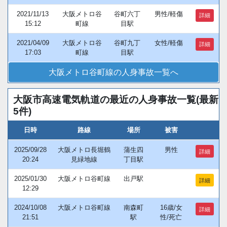
2021/11/13
大阪メトロ谷
谷町六丁
男性/軽傷
詳細
15:12
町線
目駅
2021/04/09
大阪メトロ谷
谷町九丁
女性/軽傷
詳細
17:03
町線
目駅
大阪メトロ谷町線の人身事故一覧へ
大阪市高速電気軌道の最近の人身事故一覧(最新
5件)
日時
路線
場所
被害
2025/09/28
大阪メトロ長堀鶴
蒲生四
男性
詳細
20:24
見緑地線
丁目駅
2025/01/30
大阪メトロ谷町線
出戸駅
詳細
12:29
2024/10/08
大阪メトロ谷町線
南森町
16歳/女
詳細
21:51
駅
性/死亡