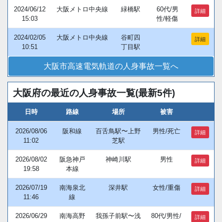
2024/06/12
大阪メトロ中央線
緑橋駅
60代/男
詳細
15:03
性/軽傷
2024/02/05
大阪メトロ中央線
谷町四
詳細
10:51
丁目駅
大阪市高速電気軌道の人身事故一覧へ
大阪府の最近の人身事故一覧(最新5件)
日時
路線
場所
被害
2026/08/06
阪和線
百舌鳥駅〜上野
男性/死亡
詳細
11:02
芝駅
2026/08/02
阪急神戸
神崎川駅
男性
詳細
19:58
本線
2026/07/19
南海泉北
深井駅
女性/重傷
詳細
11:46
線
2026/06/29
南海高野
我孫子前駅〜浅
80代/男性/
詳細