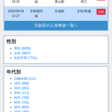
18:25
線
香山駅
死亡
2026/06/28
学研都市
住道駅
女性/軽傷
詳細
13:27
線
大阪府の人身事故一覧へ
性別
男性 (6830)
女性 (3837)
性別不明 (7741)
年代別
10歳未満 (113)
10代 (808)
20代 (961)
30代 (711)
40代 (706)
50代 (761)
60代 (803)
70代 (790)