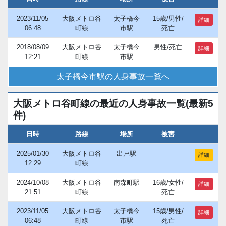
2023/11/05
大阪メトロ谷
太子橋今
15歳/男性/
詳細
06:48
町線
市駅
死亡
2018/08/09
大阪メトロ谷
太子橋今
男性/死亡
詳細
12:21
町線
市駅
太子橋今市駅の人身事故一覧へ
大阪メトロ谷町線の最近の人身事故一覧(最新5
件)
日時
路線
場所
被害
2025/01/30
大阪メトロ谷
出戸駅
詳細
12:29
町線
2024/10/08
大阪メトロ谷
南森町駅
16歳/女性/
詳細
21:51
町線
死亡
2023/11/05
大阪メトロ谷
太子橋今
15歳/男性/
詳細
06:48
町線
市駅
死亡