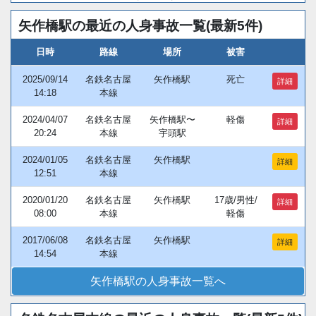
矢作橋駅の最近の人身事故一覧(最新5件)
日時
路線
場所
被害
2025/09/14
名鉄名古屋
矢作橋駅
死亡
詳細
14:18
本線
2024/04/07
名鉄名古屋
矢作橋駅〜
軽傷
詳細
20:24
本線
宇頭駅
2024/01/05
名鉄名古屋
矢作橋駅
詳細
12:51
本線
2020/01/20
名鉄名古屋
矢作橋駅
17歳/男性/
詳細
08:00
本線
軽傷
2017/06/08
名鉄名古屋
矢作橋駅
詳細
14:54
本線
矢作橋駅の人身事故一覧へ