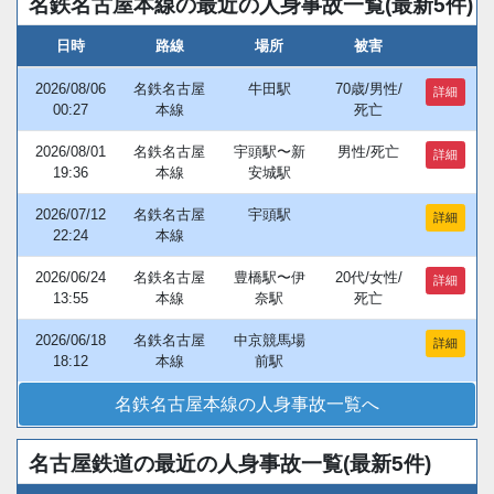
名鉄名古屋本線の最近の人身事故一覧(最新5件)
日時
路線
場所
被害
2026/08/06
名鉄名古屋
牛田駅
70歳/男性/
詳細
00:27
本線
死亡
2026/08/01
名鉄名古屋
宇頭駅〜新
男性/死亡
詳細
19:36
本線
安城駅
2026/07/12
名鉄名古屋
宇頭駅
詳細
22:24
本線
2026/06/24
名鉄名古屋
豊橋駅〜伊
20代/女性/
詳細
13:55
本線
奈駅
死亡
2026/06/18
名鉄名古屋
中京競馬場
詳細
18:12
本線
前駅
名鉄名古屋本線の人身事故一覧へ
名古屋鉄道の最近の人身事故一覧(最新5件)