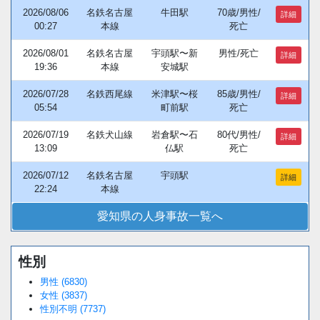
2026/08/06
名鉄名古屋
牛田駅
70歳/男性/
詳細
00:27
本線
死亡
2026/08/01
名鉄名古屋
宇頭駅〜新
男性/死亡
詳細
19:36
本線
安城駅
2026/07/28
名鉄西尾線
米津駅〜桜
85歳/男性/
詳細
05:54
町前駅
死亡
2026/07/19
名鉄犬山線
岩倉駅〜石
80代/男性/
詳細
13:09
仏駅
死亡
2026/07/12
名鉄名古屋
宇頭駅
詳細
22:24
本線
愛知県の人身事故一覧へ
性別
男性 (6830)
女性 (3837)
性別不明 (7737)