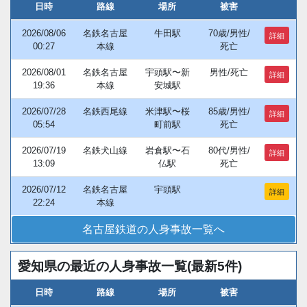
日時
路線
場所
被害
2026/08/06
名鉄名古屋
牛田駅
70歳/男性/
詳細
00:27
本線
死亡
2026/08/01
名鉄名古屋
宇頭駅〜新
男性/死亡
詳細
19:36
本線
安城駅
2026/07/28
名鉄西尾線
米津駅〜桜
85歳/男性/
詳細
05:54
町前駅
死亡
2026/07/19
名鉄犬山線
岩倉駅〜石
80代/男性/
詳細
13:09
仏駅
死亡
2026/07/12
名鉄名古屋
宇頭駅
詳細
22:24
本線
名古屋鉄道の人身事故一覧へ
愛知県の最近の人身事故一覧(最新5件)
日時
路線
場所
被害