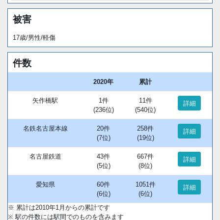
被害
17歳/男性/軽傷
件数
2020年
累計
矢作橋駅
1件
11件
詳細
(236位)
(540位)
名鉄名古屋本線
20件
258件
詳細
(7位)
(19位)
名古屋鉄道
43件
667件
詳細
(5位)
(8位)
愛知県
60件
1051件
詳細
(6位)
(6位)
※ 累計は2010年1月からの累計です
※ 駅の件数には駅間でのものを含みます