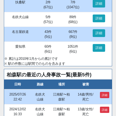
扶桑駅
2件
7件
詳細
(67位)
(1047位)
名鉄犬山線
5件
89件
詳細
(57位)
(68位)
名古屋鉄道
43件
667件
詳細
(5位)
(8位)
愛知県
60件
1051件
詳細
(6位)
(6位)
※ 累計は2010年1月からの累計です
※ 駅の件数には駅間でのものを含みます
柏森駅の最近の人身事故一覧(最新5件)
日時
路線
場所
被害
2025/07/26
名鉄犬
江南駅〜柏
14歳/男性/
詳細
22:42
山線
森駅
死亡
2024/12/02
名鉄犬
江南駅〜柏
13歳/女性/
詳細
16:33
山線
森駅
死亡