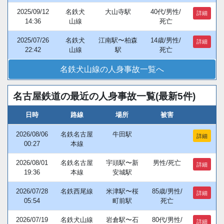
2025/09/12
名鉄犬
大山寺駅
40代/男性/
詳細
14:36
山線
死亡
2025/07/26
名鉄犬
江南駅〜柏森
14歳/男性/
詳細
22:42
山線
駅
死亡
名鉄犬山線の人身事故一覧へ
名古屋鉄道の最近の人身事故一覧(最新5件)
日時
路線
場所
被害
2026/08/06
名鉄名古屋
牛田駅
詳細
00:27
本線
2026/08/01
名鉄名古屋
宇頭駅〜新
男性/死亡
詳細
19:36
本線
安城駅
2026/07/28
名鉄西尾線
米津駅〜桜
85歳/男性/
詳細
05:54
町前駅
死亡
2026/07/19
名鉄犬山線
岩倉駅〜石
80代/男性/
詳細