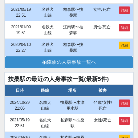
2021/05/19
名鉄犬
柏森駅〜扶
女性/死亡
詳細
22:51
山線
桑駅
2021/01/09
名鉄犬
江南駅〜柏
男性/死亡
詳細
19:51
山線
森駅
2020/04/10
名鉄犬
柏森駅〜扶
詳細
22:27
山線
桑駅
柏森駅の人身事故一覧へ
扶桑駅の最近の人身事故一覧(最新5件)
日時
路線
場所
被害
2024/10/29
名鉄犬
扶桑駅〜木津
44歳/女性/
詳細
21:06
山線
用水駅
死亡
2021/05/19
名鉄犬
柏森駅〜扶桑
女性/死亡
詳細
22:51
山線
駅
2020/04/10
名鉄犬
柏森駅〜扶桑