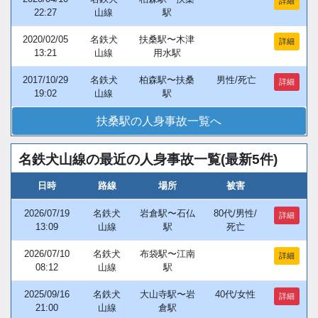
詳細
22:27
山線
駅
2020/02/05
名鉄犬
扶桑駅〜木津
詳細
13:21
山線
用水駅
2017/10/29
名鉄犬
柏森駅〜扶桑
男性/死亡
詳細
19:02
山線
駅
扶桑駅の人身事故一覧へ
名鉄犬山線の最近の人身事故一覧(最新5件)
日時
路線
場所
被害
2026/07/19
名鉄犬
岩倉駅〜石仏
80代/男性/
詳細
13:09
山線
駅
死亡
2026/07/10
名鉄犬
布袋駅〜江南
詳細
08:12
山線
駅
2025/09/16
名鉄犬
大山寺駅〜岩
40代/女性
詳細
21:00
山線
倉駅