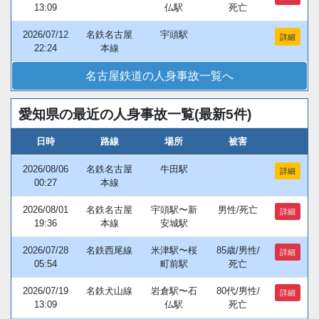
13:09
仏駅
死亡
2026/07/12
名鉄名古屋
宇頭駅
詳細
22:24
本線
名古屋鉄道の人身事故一覧へ
愛知県の最近の人身事故一覧(最新5件)
日時
路線
場所
被害
2026/08/06
名鉄名古屋
牛田駅
詳細
00:27
本線
2026/08/01
名鉄名古屋
宇頭駅〜新
男性/死亡
詳細
19:36
本線
安城駅
2026/07/28
名鉄西尾線
米津駅〜桜
85歳/男性/
詳細
05:54
町前駅
死亡
2026/07/19
名鉄犬山線
岩倉駅〜石
80代/男性/
詳細
13:09
仏駅
死亡