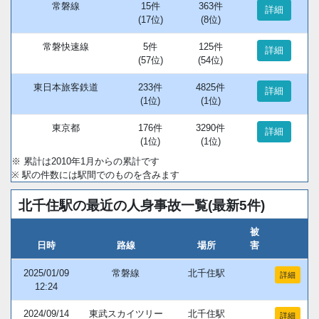
常磐線
15件
363件
詳細
(17位)
(8位)
常磐快速線
5件
125件
詳細
(57位)
(54位)
東日本旅客鉄道
233件
4825件
詳細
(1位)
(1位)
東京都
176件
3290件
詳細
(1位)
(1位)
※ 累計は2010年1月からの累計です
※ 駅の件数には駅間でのものを含みます
北千住駅の最近の人身事故一覧(最新5件)
被
日時
路線
場所
害
2025/01/09
常磐線
北千住駅
詳細
12:24
2024/09/14
東武スカイツリー
北千住駅
詳細