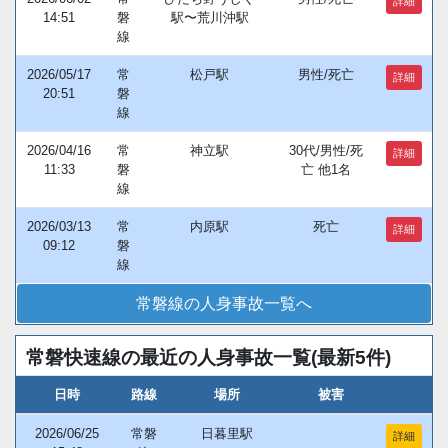
詳細
14:51
磐
駅〜荒川沖駅
線
2026/05/17
常
松戸駅
男性/死亡
詳細
20:51
磐
線
2026/04/16
常
神立駅
30代/男性/死
詳細
11:33
磐
亡 他1名
線
2026/03/13
常
内原駅
死亡
詳細
09:12
磐
線
常磐線の人身事故一覧へ
常磐快速線の最近の人身事故一覧(最新5件)
日時
路線
場所
被害
2026/06/25
常磐
日暮里駅
詳細