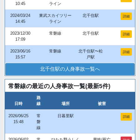
10:45
ライン
2024/03/24
東武スカイツリー
北千住駅
詳細
14:45
ライン
2023/12/30
常磐線
北千住駅
詳細
17:09
2023/06/16
常磐線
北千住駅〜松
詳細
15:57
戸駅
北千住駅の人身事故一覧へ
常磐線の最近の人身事故一覧(最新5件)
路
日時
線
場所
被害
2026/06/25
常
日暮里駅
詳細
15:48
磐
線
2026/06/02
常
ひたち野うしく
男性/死亡