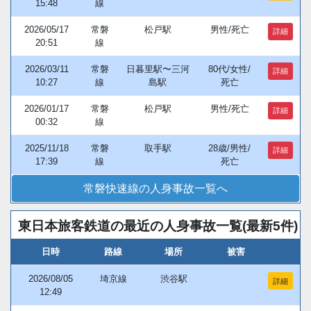
15:48
線
2026/05/17
常磐
松戸駅
男性/死亡
詳細
20:51
線
2026/03/11
常磐
日暮里駅〜三河
80代/女性/
詳細
10:27
線
島駅
死亡
2026/01/17
常磐
松戸駅
男性/死亡
詳細
00:32
線
2025/11/18
常磐
取手駅
28歳/男性/
詳細
17:39
線
死亡
常磐快速線の人身事故一覧へ
東日本旅客鉄道の最近の人身事故一覧(最新5件)
日時
路線
場所
被害
2026/08/05
埼京線
渋谷駅
詳細
12:49