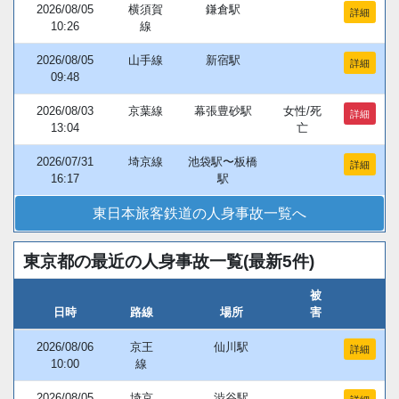
2026/08/05
横須賀
鎌倉駅
詳細
10:26
線
2026/08/05
山手線
新宿駅
詳細
09:48
2026/08/03
京葉線
幕張豊砂駅
女性/死
詳細
13:04
亡
2026/07/31
埼京線
池袋駅〜板橋
詳細
16:17
駅
東日本旅客鉄道の人身事故一覧へ
東京都の最近の人身事故一覧(最新5件)
被
日時
路線
場所
害
2026/08/06
京王
仙川駅
詳細
10:00
線
2026/08/05
埼京
渋谷駅