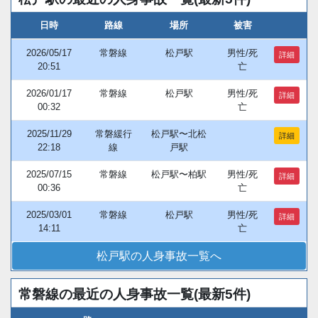
日時
路線
場所
被害
2026/05/17
常磐線
松戸駅
男性/死
詳細
20:51
亡
2026/01/17
常磐線
松戸駅
男性/死
詳細
00:32
亡
2025/11/29
常磐緩行
松戸駅〜北松
詳細
22:18
線
戸駅
2025/07/15
常磐線
松戸駅〜柏駅
男性/死
詳細
00:36
亡
2025/03/01
常磐線
松戸駅
男性/死
詳細
14:11
亡
松戸駅の人身事故一覧へ
常磐線の最近の人身事故一覧(最新5件)