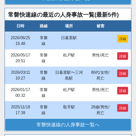
常磐快速線の最近の人身事故一覧(最新5件)
日時
路線
場所
被害
2026/06/25
常磐
日暮里駅
詳細
15:48
線
2026/05/17
常磐
松戸駅
男性/死亡
詳細
20:51
線
2026/03/11
常磐
日暮里駅〜三河
80代/女性/
詳細
10:27
線
島駅
死亡
2026/01/17
常磐
松戸駅
男性/死亡
詳細
00:32
線
2025/11/18
常磐
取手駅
28歳/男性/
詳細
17:39
線
死亡
常磐快速線の人身事故一覧へ