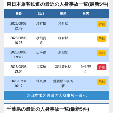
東日本旅客鉄道の最近の人身事故一覧(最新5件)
日時
路線
場所
被害
2026/08/05
埼京線
渋谷駅
詳細
12:49
2026/08/05
横須賀
鎌倉駅
詳細
10:26
線
2026/08/05
山手線
新宿駅
詳細
09:48
2026/08/03
京葉線
幕張豊砂駅
女性/死
詳細
13:04
亡
2026/07/31
埼京線
池袋駅〜板橋
詳細
16:17
駅
東日本旅客鉄道の人身事故一覧へ
千葉県の最近の人身事故一覧(最新5件)