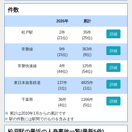
件数
2026年
累計
松戸駅
2件
35件
詳細
(21位)
(25位)
常磐線
9件
363件
詳細
(15位)
(8位)
常磐快速線
4件
125件
詳細
(44位)
(54位)
東日本旅客鉄道
137件
4825件
詳細
(1位)
(1位)
千葉県
36件
1166件
詳細
(4位)
(5位)
※ 累計は2010年1月からの累計です
※ 駅の件数には駅間でのものを含みます
松戸駅の最近の人身事故一覧(最新5件)