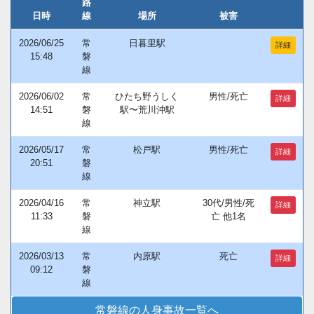
路
日時
線
場所
被害
2026/06/25
常
日暮里駅
詳細
15:48
磐
線
2026/06/02
常
ひたち野うしく
男性/死亡
詳細
14:51
磐
駅〜荒川沖駅
線
2026/05/17
常
松戸駅
男性/死亡
詳細
20:51
磐
線
2026/04/16
常
神立駅
30代/男性/死
詳細
11:33
磐
亡 他1名
線
2026/03/13
常
内原駅
死亡
詳細
09:12
磐
線
常磐線の人身事故一覧へ