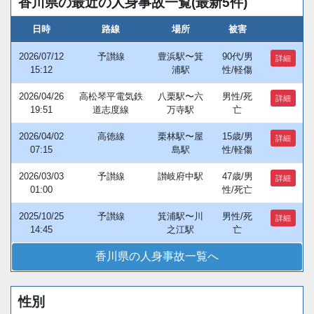
香川県の最近の人身事故一覧(最新5件)
日時
路線
場所
被害
2026/07/12
予讃線
豊浜駅〜箕
90代/男
詳細
15:12
浦駅
性/軽傷
2026/04/26
高松琴平電気鉄
八栗駅〜六
男性/死
詳細
19:51
道志度線
万寺駅
亡
2026/04/02
高徳線
栗林駅〜屋
15歳/男
詳細
07:15
島駅
性/軽傷
2026/03/03
予讃線
讃岐府中駅
47歳/男
詳細
01:00
性/死亡
2025/10/25
予讃線
箕浦駅〜川
男性/死
詳細
14:45
之江駅
亡
香川県の人身事故一覧へ
性別