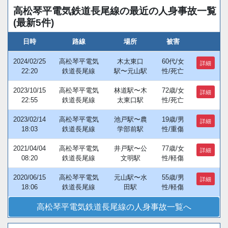
高松琴平電気鉄道長尾線の最近の人身事故一覧
(最新5件)
日時
路線
場所
被害
2024/02/25
高松琴平電気
木太東口
60代/女
詳細
22:20
鉄道長尾線
駅〜元山駅
性/死亡
2023/10/15
高松琴平電気
林道駅〜木
72歳/女
詳細
22:55
鉄道長尾線
太東口駅
性/死亡
2023/02/14
高松琴平電気
池戸駅〜農
19歳/男
詳細
18:03
鉄道長尾線
学部前駅
性/重傷
2021/04/04
高松琴平電気
井戸駅〜公
77歳/女
詳細
08:20
鉄道長尾線
文明駅
性/軽傷
2020/06/15
高松琴平電気
元山駅〜水
55歳/男
詳細
18:06
鉄道長尾線
田駅
性/軽傷
高松琴平電気鉄道長尾線の人身事故一覧へ