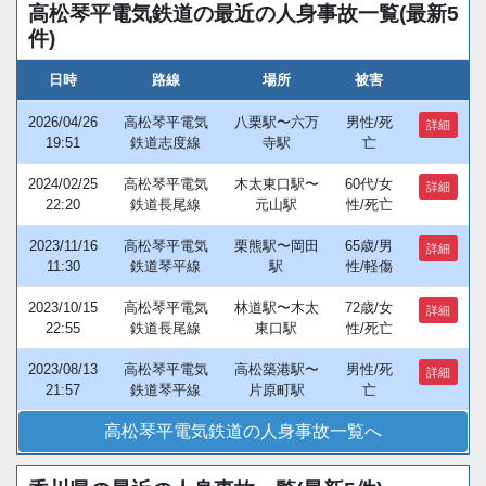
高松琴平電気鉄道の最近の人身事故一覧(最新5
件)
日時
路線
場所
被害
2026/04/26
高松琴平電気
八栗駅〜六万
男性/死
詳細
19:51
鉄道志度線
寺駅
亡
2024/02/25
高松琴平電気
木太東口駅〜
60代/女
詳細
22:20
鉄道長尾線
元山駅
性/死亡
2023/11/16
高松琴平電気
栗熊駅〜岡田
65歳/男
詳細
11:30
鉄道琴平線
駅
性/軽傷
2023/10/15
高松琴平電気
林道駅〜木太
72歳/女
詳細
22:55
鉄道長尾線
東口駅
性/死亡
2023/08/13
高松琴平電気
高松築港駅〜
男性/死
詳細
21:57
鉄道琴平線
片原町駅
亡
高松琴平電気鉄道の人身事故一覧へ