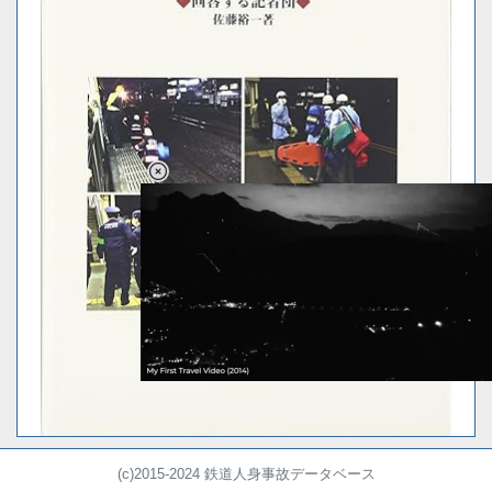
Loaded
:
59.42%
/
Unmute
(c)2015-2024 鉄道人身事故データベース