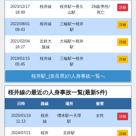
2023/12/17
桜井線
桜井駅〜香久
29歳/男性/
詳細
18:49
山駅
死亡
2022/08/01
桜井線
三輪駅〜桜井
詳細
09:43
駅
2021/02/04
近鉄大
大福駅〜桜井
詳細
18:27
阪線
駅
2019/01/15
桜井線
三輪駅〜桜井
詳細
05:45
駅
桜井駅_(奈良県)の人身事故一覧へ
桜井線の最近の人身事故一覧(最新5件)
日時
路線
場所
被害
2025/01/19
桜井
櫟本駅〜天理
女性
詳細
11:13
線
駅
2024/07/21
桜井
京終駅
詳細