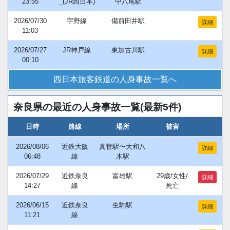
23:55
_(JR西日本)
中八尾駅
2026/07/30
宇野線
備前田井駅
詳細
11:03
2026/07/27
JR神戸線
東加古川駅
詳細
00:10
西日本旅客鉄道の人身事故一覧へ
奈良県の最近の人身事故一覧(最新5件)
日時
路線
場所
被害
2026/08/06
近鉄大阪
真菅駅〜大和八
詳細
06:48
線
木駅
2026/07/29
近鉄奈良
富雄駅
29歳/女性/
詳細
14:27
線
死亡
2026/06/15
近鉄奈良
生駒駅
詳細
11:21
線