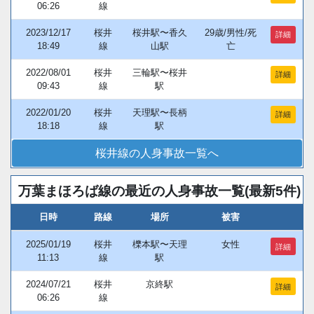
06:26
線
2023/12/17
桜井
桜井駅〜香久
29歳/男性/死
詳細
18:49
線
山駅
亡
2022/08/01
桜井
三輪駅〜桜井
詳細
09:43
線
駅
2022/01/20
桜井
天理駅〜長柄
詳細
18:18
線
駅
桜井線の人身事故一覧へ
万葉まほろば線の最近の人身事故一覧(最新5件)
日時
路線
場所
被害
2025/01/19
桜井
櫟本駅〜天理
女性
詳細
11:13
線
駅
2024/07/21
桜井
京終駅
詳細
06:26
線