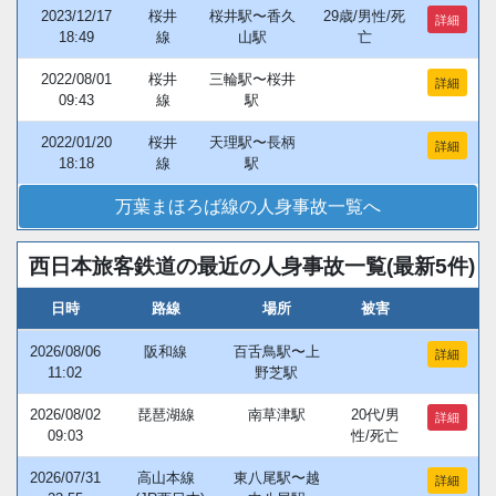
2023/12/17
桜井
桜井駅〜香久
29歳/男性/死
詳細
18:49
線
山駅
亡
2022/08/01
桜井
三輪駅〜桜井
詳細
09:43
線
駅
2022/01/20
桜井
天理駅〜長柄
詳細
18:18
線
駅
万葉まほろば線の人身事故一覧へ
西日本旅客鉄道の最近の人身事故一覧(最新5件)
日時
路線
場所
被害
2026/08/06
阪和線
百舌鳥駅〜上
詳細
11:02
野芝駅
2026/08/02
琵琶湖線
南草津駅
20代/男
詳細
09:03
性/死亡
2026/07/31
高山本線
東八尾駅〜越
詳細