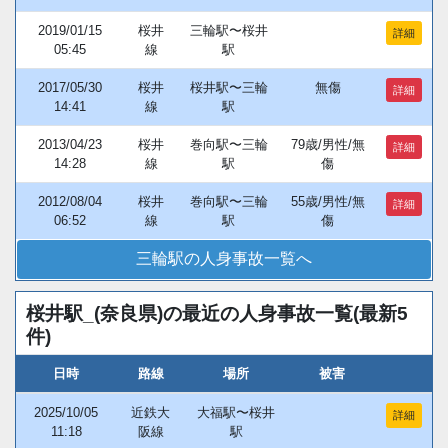
2019/01/15
桜井
三輪駅〜桜井
詳細
05:45
線
駅
2017/05/30
桜井
桜井駅〜三輪
無傷
詳細
14:41
線
駅
2013/04/23
桜井
巻向駅〜三輪
79歳/男性/無
詳細
14:28
線
駅
傷
2012/08/04
桜井
巻向駅〜三輪
55歳/男性/無
詳細
06:52
線
駅
傷
三輪駅の人身事故一覧へ
桜井駅_(奈良県)の最近の人身事故一覧(最新5
件)
日時
路線
場所
被害
2025/10/05
近鉄大
大福駅〜桜井
詳細
11:18
阪線
駅