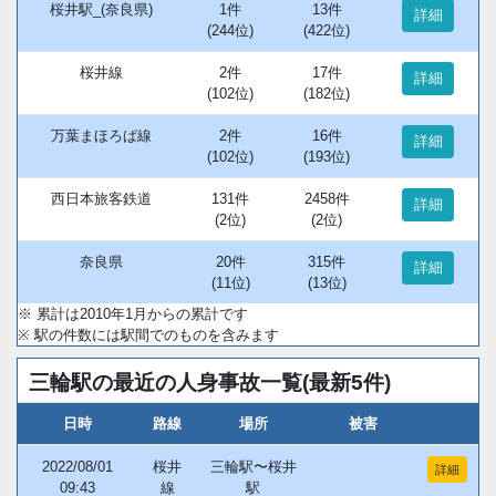
桜井駅_(奈良県)
1件
13件
詳細
(244位)
(422位)
桜井線
2件
17件
詳細
(102位)
(182位)
万葉まほろば線
2件
16件
詳細
(102位)
(193位)
西日本旅客鉄道
131件
2458件
詳細
(2位)
(2位)
奈良県
20件
315件
詳細
(11位)
(13位)
※ 累計は2010年1月からの累計です
※ 駅の件数には駅間でのものを含みます
三輪駅の最近の人身事故一覧(最新5件)
日時
路線
場所
被害
2022/08/01
桜井
三輪駅〜桜井
詳細
09:43
線
駅