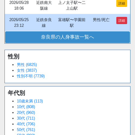
2026/05/28
近鉄南大
上ノ太子駅〜二
詳細
18:06
阪線
上山駅
2026/05/25
近鉄奈良
富雄駅〜学園前
男性/死亡
詳細
23:12
線
駅
奈良県の人身事故一覧へ
性別
Loaded
:
/
Unmute
38.44%
男性 (6825)
女性 (3837)
性別不明 (7739)
年代別
10歳未満 (113)
10代 (808)
20代 (960)
30代 (711)
40代 (706)
50代 (761)