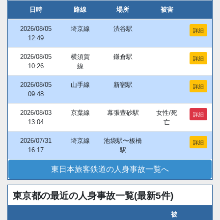
日時
路線
場所
被害
2026/08/05
埼京線
渋谷駅
詳細
12:49
2026/08/05
横須賀
鎌倉駅
詳細
10:26
線
2026/08/05
山手線
新宿駅
詳細
09:48
2026/08/03
京葉線
幕張豊砂駅
女性/死
詳細
13:04
亡
2026/07/31
埼京線
池袋駅〜板橋
詳細
16:17
駅
東日本旅客鉄道の人身事故一覧へ
東京都の最近の人身事故一覧(最新5件)
被