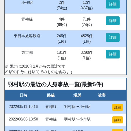
小作駅
2件
12件
詳細
(74位)
(467位)
青梅線
4件
71件
詳細
(69位)
(74位)
東日本旅客鉄道
246件
4825件
詳細
(1位)
(1位)
東京都
181件
3290件
詳細
(1位)
(1位)
※ 累計は2010年1月からの累計です
※ 駅の件数には駅間でのものを含みます
羽村駅の最近の人身事故一覧(最新5件)
日時
路線
場所
被害
2022/09/11 19:16
青梅線
羽村駅〜小作駅
詳細
2022/08/05 13:50
青梅線
羽村駅〜小作駅
詳細