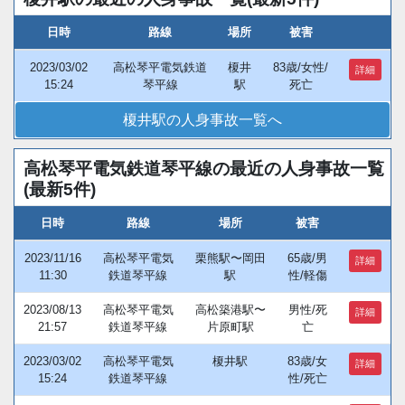
日時
路線
場所
被害
2023/03/02
高松琴平電気鉄道
榎井
83歳/女性/
詳細
15:24
琴平線
駅
死亡
榎井駅の人身事故一覧へ
高松琴平電気鉄道琴平線の最近の人身事故一覧
(最新5件)
日時
路線
場所
被害
2023/11/16
高松琴平電気
栗熊駅〜岡田
65歳/男
詳細
11:30
鉄道琴平線
駅
性/軽傷
2023/08/13
高松琴平電気
高松築港駅〜
男性/死
詳細
21:57
鉄道琴平線
片原町駅
亡
2023/03/02
高松琴平電気
榎井駅
83歳/女
詳細
15:24
鉄道琴平線
性/死亡