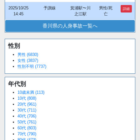
2025/10/25
予讃線
箕浦駅〜川
男性/死
詳細
14:45
之江駅
亡
香川県の人身事故一覧へ
性別
男性 (6830)
女性 (3837)
性別不明 (7737)
年代別
10歳未満 (113)
10代 (808)
20代 (961)
30代 (711)
40代 (706)
50代 (761)
60代 (803)
70代 (790)
80代 (473)