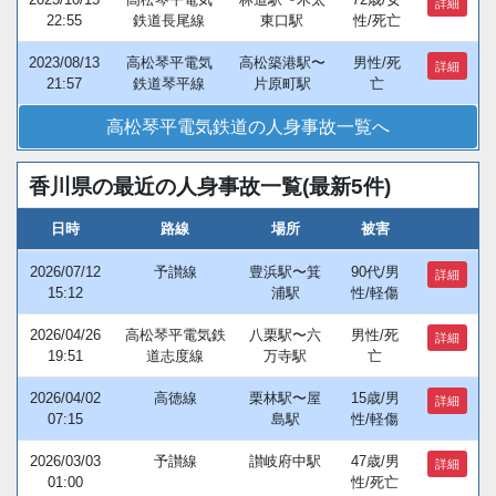
詳細
22:55
鉄道長尾線
東口駅
性/死亡
2023/08/13
高松琴平電気
高松築港駅〜
男性/死
詳細
21:57
鉄道琴平線
片原町駅
亡
高松琴平電気鉄道の人身事故一覧へ
香川県の最近の人身事故一覧(最新5件)
日時
路線
場所
被害
2026/07/12
予讃線
豊浜駅〜箕
90代/男
詳細
15:12
浦駅
性/軽傷
2026/04/26
高松琴平電気鉄
八栗駅〜六
男性/死
詳細
19:51
道志度線
万寺駅
亡
2026/04/02
高徳線
栗林駅〜屋
15歳/男
詳細
07:15
島駅
性/軽傷
2026/03/03
予讃線
讃岐府中駅
47歳/男
詳細
01:00
性/死亡