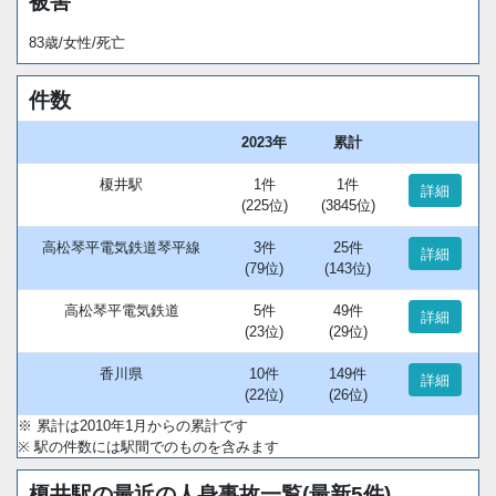
被害
83歳/女性/死亡
件数
2023年
累計
榎井駅
1件
1件
詳細
(225位)
(3845位)
高松琴平電気鉄道琴平線
3件
25件
詳細
(79位)
(143位)
高松琴平電気鉄道
5件
49件
詳細
(23位)
(29位)
香川県
10件
149件
詳細
(22位)
(26位)
※ 累計は2010年1月からの累計です
※ 駅の件数には駅間でのものを含みます
榎井駅の最近の人身事故一覧(最新5件)