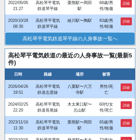
2022/05/05
高松琴平電気
栗熊駅〜岡田
68歳/男
詳細
21:27
鉄道琴平線
駅
性/無傷
2020/10/28
高松琴平電気
綾川駅〜陶駅
83歳/男
詳細
08:30
鉄道琴平線
性/軽傷
高松琴平電気鉄道琴平線の人身事故一覧へ
高松琴平電気鉄道の最近の人身事故一覧(最新5
件)
日時
路線
場所
被害
2026/04/26
高松琴平電気
八栗駅〜六万
男性/死
詳細
19:51
鉄道志度線
寺駅
亡
2024/02/25
高松琴平電気
木太東口駅〜
60代/女
詳細
22:20
鉄道長尾線
元山駅
性/死亡
2023/11/16
高松琴平電気
栗熊駅〜岡田
65歳/男
詳細
11:30
鉄道琴平線
駅
性/軽傷
2023/10/15
高松琴平電気
林道駅〜木太
72歳/女