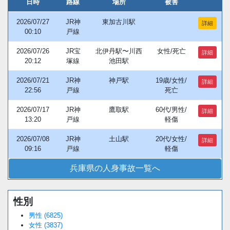
日時
路線
場所
被害
2026/07/27
JR神
東加古川駅
詳細
00:10
戸線
2026/07/26
JR宝
北伊丹駅〜川西
女性/死亡
詳細
20:12
塚線
池田駅
2026/07/21
JR神
神戸駅
19歳/女性/
詳細
22:56
戸線
死亡
2026/07/17
JR神
鷹取駅
60代/男性/
詳細
13:20
戸線
軽傷
2026/07/08
JR神
土山駅
20代/女性/
詳細
09:16
戸線
軽傷
兵庫県の人身事故一覧へ
性別
男性 (6825)
女性 (3837)