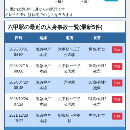
(7位)
(7位)
※ 累計は2010年1月からの累計です
※ 駅の件数には駅間でのものを含みます
六甲駅の最近の人身事故一覧(最新5件)
日時
路線
場所
被害
2026/03/31
阪急神戸
六甲駅〜王子
男性/死亡
詳細
04:52
本線
公園駅
2025/07/15
阪急神戸
六甲駅〜王子
15歳/男性/
詳細
09:08
本線
公園駅
死亡
2024/04/20
阪急神戸
六甲駅
30歳/男性/
詳細
08:48
本線
無傷
2023/10/24
阪急神戸
六甲駅〜王子
94歳/女性/
詳細
07:14
本線
公園駅
死亡
2021/12/28
阪急神戸
御影駅〜六甲
男性/死亡
詳細
19:22
本線
駅