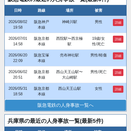
日時
路線
場所
被害
2026/08/02
阪急神戸
神崎川駅
男性
詳細
19:58
本線
2026/07/01
阪急京都
西院駅〜西京極
19歳/女
詳細
14:58
本線
駅
性/死亡
2026/06/20
阪急宝塚
売布神社駅
男性/軽傷
詳細
22:09
本線
2026/06/02
阪急京都
西山天王山駅〜
男性/死亡
詳細
20:51
本線
大山崎駅
2026/05/31
阪急京都
西山天王山駅
女性
詳細
18:58
本線
阪急電鉄の人身事故一覧へ
兵庫県の最近の人身事故一覧(最新5件)