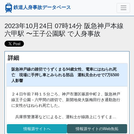
鉄道人身事故データベース
2023年10月24日 07時14分 阪急神戸本線
六甲駅 〜王子公園駅 で人身事故
詳細
阪急神戸線の踏切でうずくまる94歳女性、電車にはねられ死
亡 現場に手押し車とみられる部品 運転見合わせで7万6500
人影響
２４日午前７時１５分ごろ、神戸市灘区篠原中町２、阪急神戸
線王子公園－六甲間の踏切で、新開地発大阪梅田行き通勤急行
に女性がはねられ死亡した。
兵庫県警灘署などによると、運転士が線路上にうずくま...
情報源サイトへ
情報源サイトのWeb魚拓