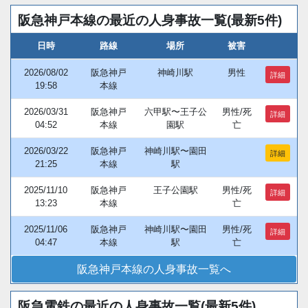
阪急神戸本線の最近の人身事故一覧(最新5件)
日時
路線
場所
被害
2026/08/02
阪急神戸
神崎川駅
男性
詳細
19:58
本線
2026/03/31
阪急神戸
六甲駅〜王子公
男性/死
詳細
04:52
本線
園駅
亡
2026/03/22
阪急神戸
神崎川駅〜園田
詳細
21:25
本線
駅
2025/11/10
阪急神戸
王子公園駅
男性/死
詳細
13:23
本線
亡
2025/11/06
阪急神戸
神崎川駅〜園田
男性/死
詳細
04:47
本線
駅
亡
阪急神戸本線の人身事故一覧へ
阪急電鉄の最近の人身事故一覧(最新5件)