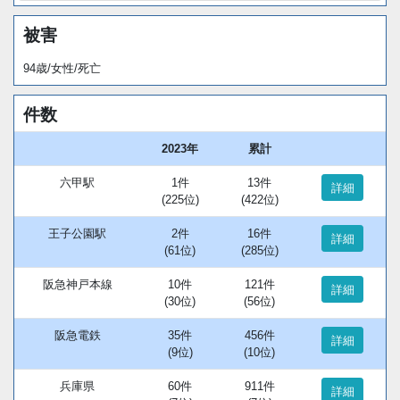
被害
94歳/女性/死亡
件数
2023年
累計
六甲駅
1件
13件
詳細
(225位)
(422位)
王子公園駅
2件
16件
詳細
(61位)
(285位)
阪急神戸本線
10件
121件
詳細
(30位)
(56位)
阪急電鉄
35件
456件
詳細
(9位)
(10位)
兵庫県
60件
911件
詳細