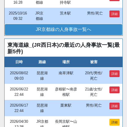
16:28
都線
持寺駅
2025/10/16
JR京
茨木駅
男性/死亡
詳細
09:32
都線
JR京都線の人身事故一覧へ
東海道線_(JR西日本)の最近の人身事故一覧(最
新5件)
日時
路線
場所
被害
2026/08/02
琵琶湖
南草津駅
20代/男性/
詳細
09:03
線
死亡
2026/06/22
琵琶湖
彦根駅〜南彦
21歳/女性/
詳細
22:44
線
根駅
死亡
2026/06/17
琵琶湖
栗東駅
男性/死亡
詳細
22:44
線
2026/04/30
JR京都
長岡京駅〜山
詳細
12:38
線
崎駅