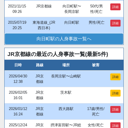
2021/11/15
JR京都線
向日町駅〜
50代/男
詳細
09:26
長岡京駅
性/死亡
2015/07/19
東海道線_(JR
向日町駅
男性/死亡
詳細
20:25
西日本)
向日町駅の人身事故一覧へ
JR京都線の最近の人身事故一覧(最新5件)
日時
路線
場所
被害
2026/04/30
JR京
長岡京駅〜山崎駅
詳細
12:38
都線
2026/02/05
JR京
茨木駅
詳細
16:01
都線
2026/01/12
JR京
西大路駅
17歳/男性/
詳細
16:24
都線
死亡
2025/12/24
JR京
摂津富田駅〜JR総
女性/死亡
詳細