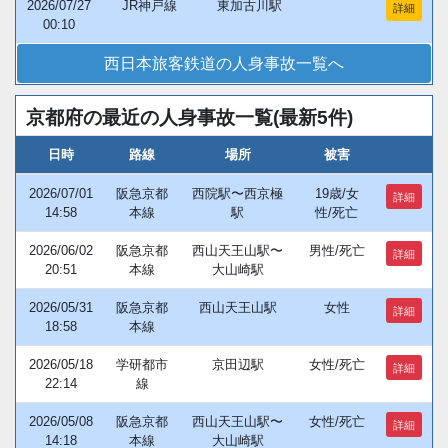
2026/07/27
JR神戸線
東加古川駅
詳細
00:10
西日本旅客鉄道の人身事故一覧へ
京都府の最近の人身事故一覧(最新5件)
日時
路線
場所
被害
2026/07/01
阪急京都
西院駅〜西京極
19歳/女
詳細
14:58
本線
駅
性/死亡
2026/06/02
阪急京都
西山天王山駅〜
男性/死亡
詳細
20:51
本線
大山崎駅
2026/05/31
阪急京都
西山天王山駅
女性
詳細
18:58
本線
2026/05/18
学研都市
京田辺駅
女性/死亡
詳細
22:14
線
2026/05/08
阪急京都
西山天王山駅〜
女性/死亡
詳細
14:18
本線
大山崎駅