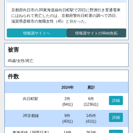
京都府向日市のJR東海道線向日町駅で20日に野洲行き普通電車
にはねられて死亡したのは、京都府警向日町署の調べで25日、
滋賀県彦根市の無職女性（45）と分かった。
情報源サイトへ
情報源サイトのWeb魚拓
被害
45歳/女性/死亡
件数
2024年
累計
向日町駅
2件
6件
詳細
(84位)
(1236位)
JR京都線
9件
145件
詳細
(40位)
(41位)
東海道線_(JR西日本)
14件
362件