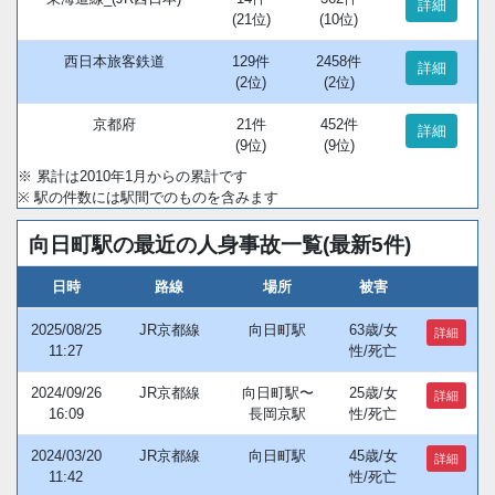
詳細
(21位)
(10位)
西日本旅客鉄道
129件
2458件
詳細
(2位)
(2位)
京都府
21件
452件
詳細
(9位)
(9位)
※ 累計は2010年1月からの累計です
※ 駅の件数には駅間でのものを含みます
向日町駅の最近の人身事故一覧(最新5件)
日時
路線
場所
被害
2025/08/25
JR京都線
向日町駅
63歳/女
詳細
11:27
性/死亡
2024/09/26
JR京都線
向日町駅〜
25歳/女
詳細
16:09
長岡京駅
性/死亡
2024/03/20
JR京都線
向日町駅
45歳/女
詳細
11:42
性/死亡