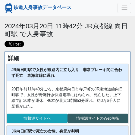
鉄道人身事故データベース
2024年03月20日 11時42分 JR京都線 向日
町駅 で人身事故
詳細
JR向日町駅で女性が線路内に立ち入り 非常ブレーキ間に合わ
ず死亡 東海道線に遅れ
20日午前11時40分ごろ、京都府向日市寺戸町のJR東海道線向日
町駅で、女性が野洲行き快速電車にはねられ、死亡した。上下
線で計30本が運休、46本が最大1時間53分遅れ、約3万6千人に
影響が出た...
情報源サイトへ
情報源サイトのWeb魚拓
JR向日町駅で死亡の女性、身元が判明