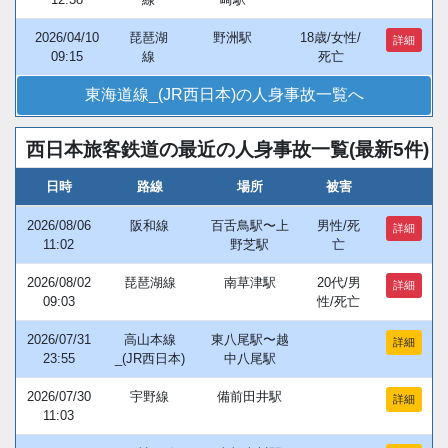
2026/04/10
琵琶湖
野洲駅
18歳/女性/
詳細
09:15
線
死亡
東海道線_(JR西日本)の人身事故一覧へ
西日本旅客鉄道の最近の人身事故一覧(最新5件)
日時
路線
場所
被害
2026/08/06
阪和線
百舌鳥駅〜上
男性/死
詳細
11:02
野芝駅
亡
2026/08/02
琵琶湖線
南草津駅
20代/男
詳細
09:03
性/死亡
2026/07/31
高山本線
東八尾駅〜越
詳細
23:55
_(JR西日本)
中八尾駅
2026/07/30
宇野線
備前田井駅
詳細
11:03