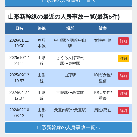
山形線の人身事故一覧へ
山形新幹線の最近の人身事故一覧(最新5件)
日時
路線
場所
被害
2026/01/11
奥羽
中川駅〜羽前中山
女性/軽傷
詳細
19:50
本線
駅
2025/10/17
山形
さくらんぼ東根
詳細
23:11
線
駅〜東根駅
2025/09/12
山形
山形駅
10代/女性/
詳細
10:57
線
重傷
2024/04/27
山形
置賜駅〜高畠駅
10代/男性/
詳細
17:07
線
重傷
2024/02/18
山形
天童南駅〜天童駅
男性/死亡
詳細
06:13
線
山形新幹線の人身事故一覧へ