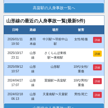
高畠駅の人身事故一覧へ
山形線の最近の人身事故一覧(最新5件)
日時
路線
場所
被害
2026/01/11
奥羽
中川駅〜羽前中山
女性/軽傷
詳細
19:50
本線
駅
2025/10/17
山形
さくらんぼ東根
詳細
23:11
線
駅〜東根駅
2025/09/12
山形
山形駅
10代/女性/
詳細
10:57
線
重傷
2024/04/27
山形
置賜駅〜高畠駅
10代/男性/
詳細
17:07
線
重傷
2024/02/18
山形
天童南駅〜天童駅
男性/死亡
詳細
06:13
線