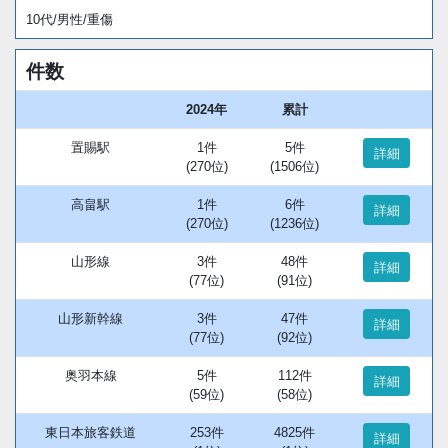
10代/男性/重傷
件数
2024年
累計
置賜駅
1件
5件
詳細
(270位)
(1506位)
高畠駅
1件
6件
詳細
(270位)
(1236位)
山形線
3件
48件
詳細
(77位)
(91位)
山形新幹線
3件
47件
詳細
(77位)
(92位)
奥羽本線
5件
112件
詳細
(59位)
(58位)
東日本旅客鉄道
253件
4825件
詳細