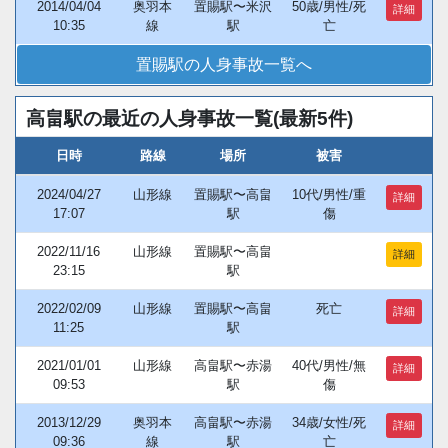
2014/04/04
奥羽本
置賜駅〜米沢
50歳/男性/死
詳細
10:35
線
駅
亡
置賜駅の人身事故一覧へ
高畠駅の最近の人身事故一覧(最新5件)
日時
路線
場所
被害
2024/04/27
山形線
置賜駅〜高畠
10代/男性/重
詳細
17:07
駅
傷
2022/11/16
山形線
置賜駅〜高畠
詳細
23:15
駅
2022/02/09
山形線
置賜駅〜高畠
死亡
詳細
11:25
駅
2021/01/01
山形線
高畠駅〜赤湯
40代/男性/無
詳細
09:53
駅
傷
2013/12/29
奥羽本
高畠駅〜赤湯
34歳/女性/死
詳細
09:36
線
駅
亡