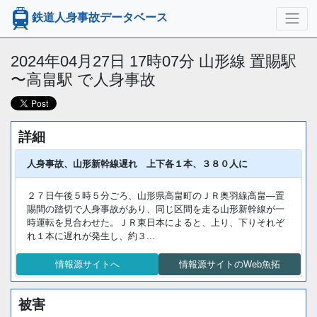
鉄道人身事故データベース
2024年04月27日 17時07分 山形線 置賜駅
〜高畠駅 で人身事故
詳細
人身事故、山形新幹線遅れ 上下各１本、３８０人に
２７日午後５時５分ごろ、山形県高畠町のＪＲ奥羽線高畠―置
賜間の踏切で人身事故があり、同じ区間を走る山形新幹線が一
時運転を見合わせた。ＪＲ東日本によると、上り、下りそれぞ
れ１本に遅れが発生し、約３...
情報源サイトへ
情報源サイトのWeb魚拓
被害