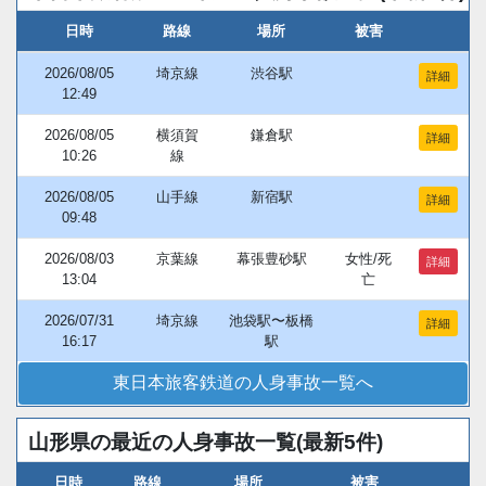
日時
路線
場所
被害
2026/08/05
埼京線
渋谷駅
詳細
12:49
2026/08/05
横須賀
鎌倉駅
詳細
10:26
線
2026/08/05
山手線
新宿駅
詳細
09:48
2026/08/03
京葉線
幕張豊砂駅
女性/死
詳細
13:04
亡
2026/07/31
埼京線
池袋駅〜板橋
詳細
16:17
駅
東日本旅客鉄道の人身事故一覧へ
山形県の最近の人身事故一覧(最新5件)
日時
路線
場所
被害