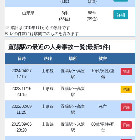
(1位)
(1位)
山形県
3件
88件
詳細
(36位)
(39位)
※ 累計は2010年1月からの累計です
※ 駅の件数には駅間でのものを含みます
置賜駅の最近の人身事故一覧(最新5件)
日時
路線
場所
被害
2024/04/27
山形線
置賜駅〜高畠
10代/男性/重
詳細
17:07
駅
傷
2022/11/16
山形線
置賜駅〜高畠
詳細
23:15
駅
2022/02/09
山形線
置賜駅〜高畠
死亡
詳細
11:25
駅
2015/09/03
山形線
置賜駅〜米沢
80歳/男性/死
詳細
23:20
駅
亡