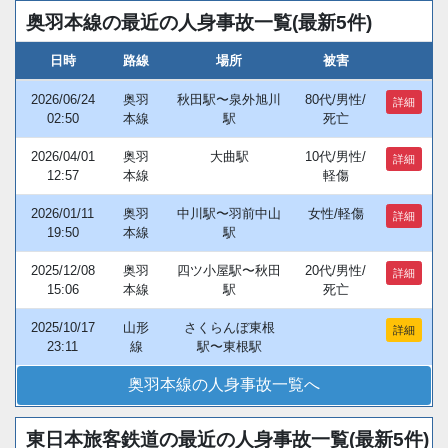
奥羽本線の最近の人身事故一覧(最新5件)
日時
路線
場所
被害
2026/06/24
奥羽
秋田駅〜泉外旭川
80代/男性/
詳細
02:50
本線
駅
死亡
2026/04/01
奥羽
大曲駅
10代/男性/
詳細
12:57
本線
軽傷
2026/01/11
奥羽
中川駅〜羽前中山
女性/軽傷
詳細
19:50
本線
駅
2025/12/08
奥羽
四ツ小屋駅〜秋田
20代/男性/
詳細
15:06
本線
駅
死亡
2025/10/17
山形
さくらんぼ東根
詳細
23:11
線
駅〜東根駅
奥羽本線の人身事故一覧へ
東日本旅客鉄道の最近の人身事故一覧(最新5件)