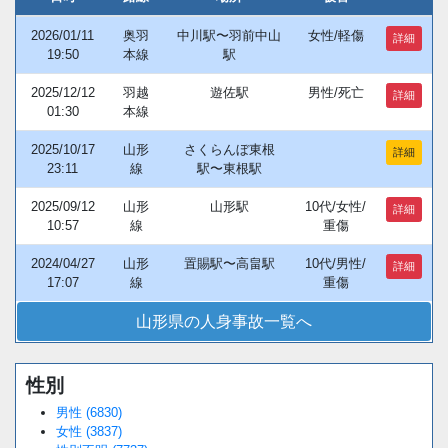
2026/01/11
奥羽
中川駅〜羽前中山
女性/軽傷
詳細
19:50
本線
駅
2025/12/12
羽越
遊佐駅
男性/死亡
詳細
01:30
本線
2025/10/17
山形
さくらんぼ東根
詳細
23:11
線
駅〜東根駅
2025/09/12
山形
山形駅
10代/女性/
詳細
10:57
線
重傷
2024/04/27
山形
置賜駅〜高畠駅
10代/男性/
詳細
17:07
線
重傷
山形県の人身事故一覧へ
性別
男性 (6830)
女性 (3837)