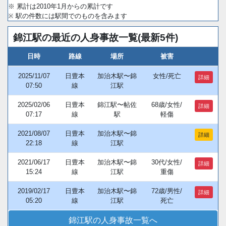
※ 累計は2010年1月からの累計です
※ 駅の件数には駅間でのものを含みます
錦江駅の最近の人身事故一覧(最新5件)
日時
路線
場所
被害
2025/11/07
日豊本
加治木駅〜錦
女性/死亡
詳細
07:50
線
江駅
2025/02/06
日豊本
錦江駅〜帖佐
68歳/女性/
詳細
07:17
線
駅
軽傷
2021/08/07
日豊本
加治木駅〜錦
詳細
22:18
線
江駅
2021/06/17
日豊本
加治木駅〜錦
30代/女性/
詳細
15:24
線
江駅
重傷
2019/02/17
日豊本
加治木駅〜錦
72歳/男性/
詳細
05:20
線
江駅
死亡
錦江駅の人身事故一覧へ