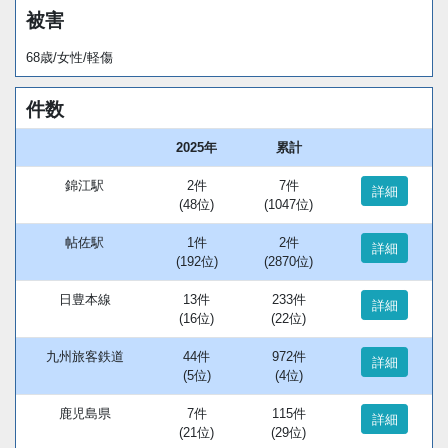
被害
68歳/女性/軽傷
件数
2025年
累計
錦江駅
2件
7件
詳細
(48位)
(1047位)
帖佐駅
1件
2件
詳細
(192位)
(2870位)
日豊本線
13件
233件
詳細
(16位)
(22位)
九州旅客鉄道
44件
972件
詳細
(5位)
(4位)
鹿児島県
7件
115件
詳細
(21位)
(29位)