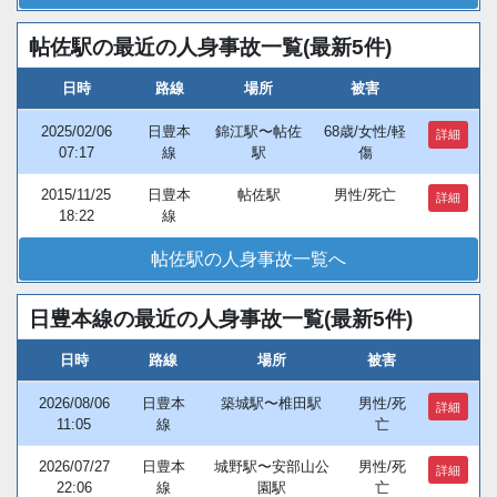
帖佐駅の最近の人身事故一覧(最新5件)
日時
路線
場所
被害
2025/02/06
日豊本
錦江駅〜帖佐
68歳/女性/軽
詳細
07:17
線
駅
傷
2015/11/25
日豊本
帖佐駅
男性/死亡
詳細
18:22
線
帖佐駅の人身事故一覧へ
日豊本線の最近の人身事故一覧(最新5件)
日時
路線
場所
被害
2026/08/06
日豊本
築城駅〜椎田駅
男性/死
詳細
11:05
線
亡
2026/07/27
日豊本
城野駅〜安部山公
男性/死
詳細
22:06
線
園駅
亡