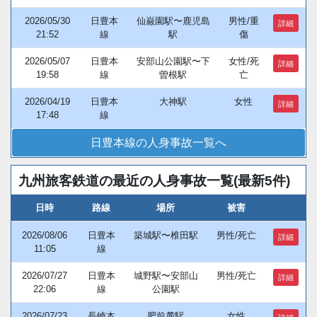
2026/05/30
日豊本
仙巌園駅〜鹿児島
男性/重
詳細
21:52
線
駅
傷
2026/05/07
日豊本
安部山公園駅〜下
女性/死
詳細
19:58
線
曽根駅
亡
2026/04/19
日豊本
大神駅
女性
詳細
17:48
線
日豊本線の人身事故一覧へ
九州旅客鉄道の最近の人身事故一覧(最新5件)
日時
路線
場所
被害
2026/08/06
日豊本
築城駅〜椎田駅
男性/死亡
詳細
11:05
線
2026/07/27
日豊本
城野駅〜安部山
男性/死亡
詳細
22:06
線
公園駅
2026/07/23
長崎本
肥前麓駅
女性