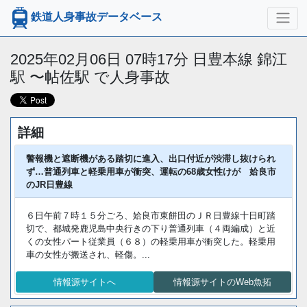
鉄道人身事故データベース
2025年02月06日 07時17分 日豊本線 錦江
駅 〜帖佐駅 で人身事故
詳細
警報機と遮断機がある踏切に進入、出口付近が渋滞し抜けられ
ず…普通列車と軽乗用車が衝突、運転の68歳女性けが 姶良市
のJR日豊線
６日午前７時１５分ごろ、姶良市東餅田のＪＲ日豊線十日町踏
切で、都城発鹿児島中央行きの下り普通列車（４両編成）と近
くの女性パート従業員（６８）の軽乗用車が衝突した。軽乗用
車の女性が搬送され、軽傷。...
情報源サイトへ
情報源サイトのWeb魚拓