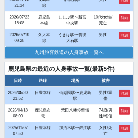
詳細
21:34
線
2026/07/23
鹿児島
ししぶ駅〜新宮
10代/女性/
詳細
18:08
本線
中央駅
死亡
2026/07/19
久大本
うきは駅〜筑後
男性
詳細
09:38
線
大石駅
九州旅客鉄道の人身事故一覧へ
鹿児島県の最近の人身事故一覧(最新5件)
日時
路線
場所
被害
2026/05/30
日豊本線
仙巌園駅〜鹿児島
男性/重
詳細
21:52
駅
傷
2026/04/18
鹿児島市
荒田八幡停留場
74歳/男
詳細
08:00
電
性/軽傷
2025/11/07
日豊本線
加治木駅〜錦江駅
女性/死
詳細
07:50
亡