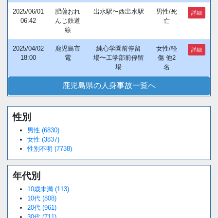
2025/06/01
肥薩おれ
出水駅〜西出水駅
男性/死
詳細
06:42
んじ鉄道
亡
線
2025/04/02
鹿児島市
純心学園前停留
女性/軽
詳細
18:00
電
場〜工学部前停留
傷 他2
場
名
鹿児島県の人身事故一覧へ
性別
男性 (6830)
女性 (3837)
性別不明 (7738)
年代別
10歳未満 (113)
10代 (808)
20代 (961)
30代 (711)