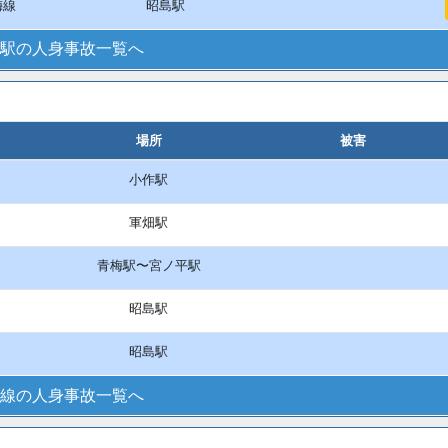
梅線
昭島駅
駅の人身事故一覧へ
場所
被害
小作駅
軍畑駅
青梅駅〜宮ノ平駅
昭島駅
昭島駅
線の人身事故一覧へ