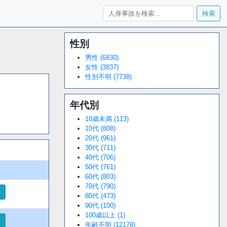
検索
性別
Loaded
:
/
Unmute
34.94%
男性 (6830)
女性 (3837)
性別不明 (7738)
年代別
10歳未満 (113)
10代 (808)
20代 (961)
30代 (711)
40代 (706)
50代 (761)
60代 (803)
70代 (790)
80代 (473)
90代 (100)
100歳以上 (1)
年齢不明 (12178)