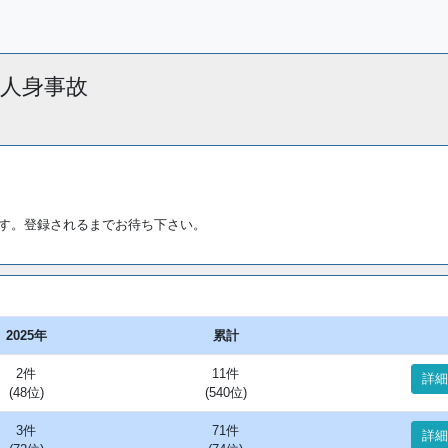
 で人身事故
す。登録されるまでお待ち下さい。
2025年
累計
2件
11件
詳細
(48位)
(540位)
3件
71件
詳細