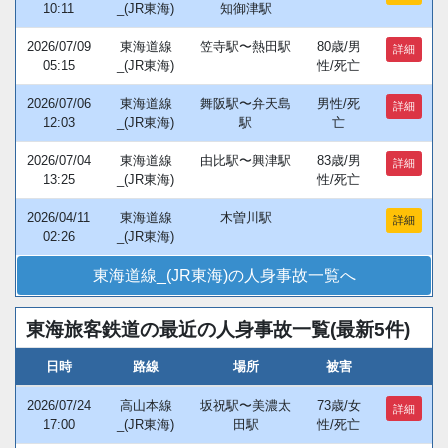
10:11
_(JR東海)
知御津駅
2026/07/09
東海道線
笠寺駅〜熱田駅
80歳/男
詳細
05:15
_(JR東海)
性/死亡
2026/07/06
東海道線
舞阪駅〜弁天島
男性/死
詳細
12:03
_(JR東海)
駅
亡
2026/07/04
東海道線
由比駅〜興津駅
83歳/男
詳細
13:25
_(JR東海)
性/死亡
2026/04/11
東海道線
木曽川駅
詳細
02:26
_(JR東海)
東海道線_(JR東海)の人身事故一覧へ
東海旅客鉄道の最近の人身事故一覧(最新5件)
日時
路線
場所
被害
2026/07/24
高山本線
坂祝駅〜美濃太
73歳/女
詳細
17:00
_(JR東海)
田駅
性/死亡