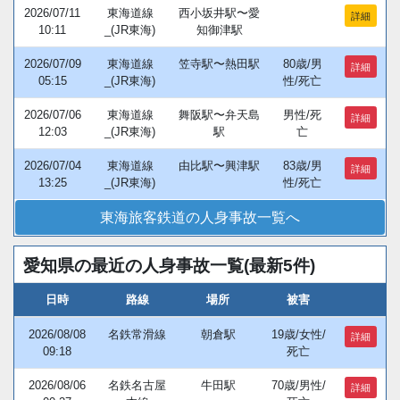
2026/07/11
東海道線
西小坂井駅〜愛
詳細
10:11
_(JR東海)
知御津駅
2026/07/09
東海道線
笠寺駅〜熱田駅
80歳/男
詳細
05:15
_(JR東海)
性/死亡
2026/07/06
東海道線
舞阪駅〜弁天島
男性/死
詳細
12:03
_(JR東海)
駅
亡
2026/07/04
東海道線
由比駅〜興津駅
83歳/男
詳細
13:25
_(JR東海)
性/死亡
東海旅客鉄道の人身事故一覧へ
愛知県の最近の人身事故一覧(最新5件)
日時
路線
場所
被害
2026/08/08
名鉄常滑線
朝倉駅
19歳/女性/
詳細
09:18
死亡
2026/08/06
名鉄名古屋
牛田駅
70歳/男性/
詳細