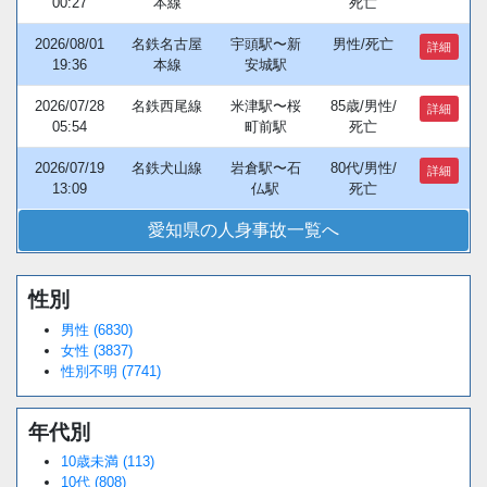
00:27
本線
死亡
2026/08/01
名鉄名古屋
宇頭駅〜新
男性/死亡
詳細
19:36
本線
安城駅
2026/07/28
名鉄西尾線
米津駅〜桜
85歳/男性/
詳細
05:54
町前駅
死亡
2026/07/19
名鉄犬山線
岩倉駅〜石
80代/男性/
詳細
13:09
仏駅
死亡
愛知県の人身事故一覧へ
性別
Loaded
:
/
Unmute
38.44%
男性 (6830)
女性 (3837)
性別不明 (7741)
年代別
10歳未満 (113)
10代 (808)