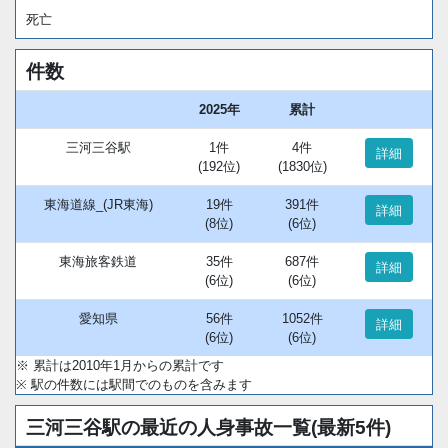
死亡
件数
2025年
累計
三河三谷駅
1件
4件
詳細
(192位)
(1830位)
東海道線_(JR東海)
19件
391件
詳細
(8位)
(6位)
東海旅客鉄道
35件
687件
詳細
(6位)
(6位)
愛知県
56件
1052件
詳細
(6位)
(6位)
※ 累計は2010年1月からの累計です
※ 駅の件数には駅間でのものを含みます
三河三谷駅の最近の人身事故一覧(最新5件)