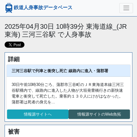
鉄道人身事故データベース
2025年04月30日 10時39分 東海道線_(JR
東海) 三河三谷駅 で人身事故
詳細
三河三谷駅で列車と衝突し死亡 線路内に進入・蒲郡署
30日午前10時30分ごろ、蒲郡市三谷町のＪＲ東海道本線三河三
谷駅構内で、線路内に進入した人物が大垣発豊橋行きの新快速
電車と衝突して死亡した。乗客約１３０人にけがはなかった。
蒲郡署は死者の身元を...
情報源サイトへ
情報源サイトのWeb魚拓
被害