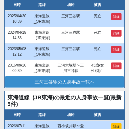
日時
路線
場所
被害
2025/04/30
東海道線
三河三谷駅
死亡
詳細
10:39
_(JR東海)
2024/04/19
東海道線
三河三谷駅
死亡
詳細
14:33
_(JR東海)
2023/05/08
東海道線
三河三谷駅
死亡
詳細
12:12
_(JR東海)
2016/09/26
東海道線
三河大塚駅〜三
43歳/女
詳細
09:39
_(JR東海)
河三谷駅
性/死亡
三河三谷駅の人身事故一覧へ
東海道線_(JR東海)の最近の人身事故一覧(最新
5件)
日時
路線
場所
被害
2026/07/11
東海道線
西小坂井駅〜愛
詳細