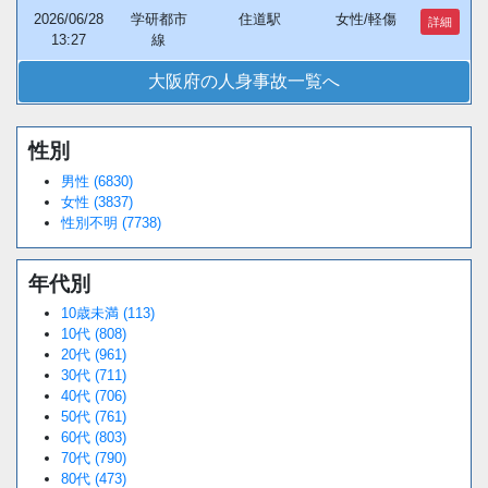
2026/06/28
学研都市
住道駅
女性/軽傷
詳細
13:27
線
大阪府の人身事故一覧へ
性別
Loaded
:
/
Unmute
38.44%
男性 (6830)
女性 (3837)
性別不明 (7738)
年代別
10歳未満 (113)
10代 (808)
20代 (961)
30代 (711)
40代 (706)
50代 (761)
60代 (803)
70代 (790)
80代 (473)