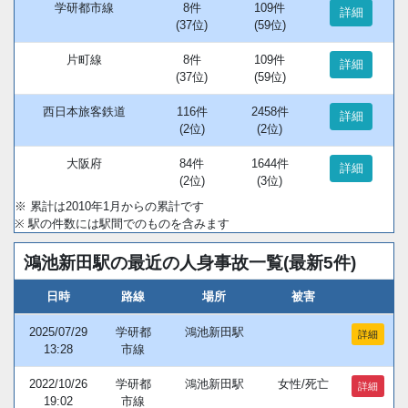
学研都市線
8件
109件
詳細
(37位)
(59位)
片町線
8件
109件
詳細
(37位)
(59位)
西日本旅客鉄道
116件
2458件
詳細
(2位)
(2位)
大阪府
84件
1644件
詳細
(2位)
(3位)
※ 累計は2010年1月からの累計です
※ 駅の件数には駅間でのものを含みます
鴻池新田駅の最近の人身事故一覧(最新5件)
日時
路線
場所
被害
2025/07/29
学研都
鴻池新田駅
詳細
13:28
市線
2022/10/26
学研都
鴻池新田駅
女性/死亡
詳細
19:02
市線