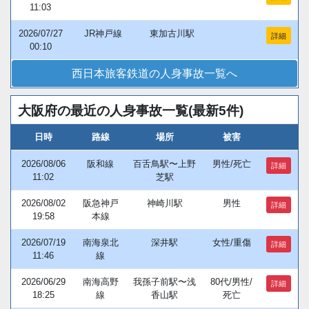
11:03
2026/07/27
JR神戸線
東加古川駅
詳細
00:10
西日本旅客鉄道の人身事故一覧へ
大阪府の最近の人身事故一覧(最新5件)
日時
路線
場所
被害
2026/08/06
阪和線
百舌鳥駅〜上野
男性/死亡
詳細
11:02
芝駅
2026/08/02
阪急神戸
神崎川駅
男性
詳細
19:58
本線
2026/07/19
南海泉北
深井駅
女性/重傷
詳細
11:46
線
2026/06/29
南海高野
我孫子前駅〜浅
80代/男性/
詳細
18:25
線
香山駅
死亡