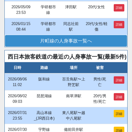
2026/05/09
学研都市
津田駅
20代/女性
詳細
23:53
線
2026/01/15
学研都市
同志社前
20代/女性/軽
詳細
08:44
線
駅
傷
片町線の人身事故一覧へ
西日本旅客鉄道の最近の人身事故一覧(最新5件)
日時
路線
場所
被害
2026/08/06
阪和線
百舌鳥駅〜上
男性/死
詳細
11:02
野芝駅
亡
2026/08/02
琵琶湖線
南草津駅
20代/男
詳細
09:03
性/死亡
2026/07/31
高山本線
東八尾駅〜越
詳細
23:55
_(JR西日本)
中八尾駅
2026/07/30
宇野線
備前田井駅
詳細