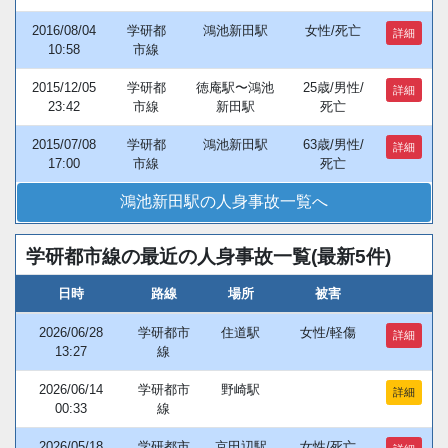
2016/08/04
学研都
鴻池新田駅
女性/死亡
詳細
10:58
市線
2015/12/05
学研都
徳庵駅〜鴻池
25歳/男性/
詳細
23:42
市線
新田駅
死亡
2015/07/08
学研都
鴻池新田駅
63歳/男性/
詳細
17:00
市線
死亡
鴻池新田駅の人身事故一覧へ
学研都市線の最近の人身事故一覧(最新5件)
日時
路線
場所
被害
2026/06/28
学研都市
住道駅
女性/軽傷
詳細
13:27
線
2026/06/14
学研都市
野崎駅
詳細
00:33
線
2026/05/18
学研都市
京田辺駅
女性/死亡