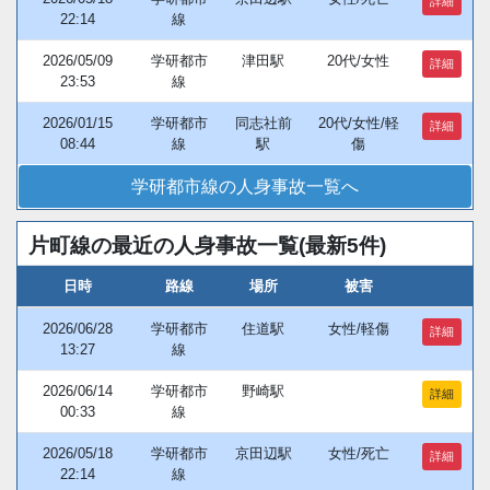
詳細
22:14
線
2026/05/09
学研都市
津田駅
20代/女性
詳細
23:53
線
2026/01/15
学研都市
同志社前
20代/女性/軽
詳細
08:44
線
駅
傷
学研都市線の人身事故一覧へ
片町線の最近の人身事故一覧(最新5件)
日時
路線
場所
被害
2026/06/28
学研都市
住道駅
女性/軽傷
詳細
13:27
線
2026/06/14
学研都市
野崎駅
詳細
00:33
線
2026/05/18
学研都市
京田辺駅
女性/死亡
詳細
22:14
線