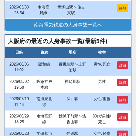
2026/03/30
南海高
帝塚山駅〜住吉
詳細
23:54
野線
東駅
南海電気鉄道の人身事故一覧へ
大阪府の最近の人身事故一覧(最新5件)
日時
路線
場所
被害
2026/08/06
阪和線
百舌鳥駅〜上野
男性/死亡
詳細
11:02
芝駅
2026/08/02
阪急神戸
神崎川駅
男性
詳細
19:58
本線
2026/07/19
南海泉北
深井駅
女性/重傷
詳細
11:46
線
2026/06/29
南海高野
我孫子前駅〜浅
80代/男性/
詳細
18:25
線
香山駅
死亡
2026/06/28
学研都市
住道駅
女性/軽傷
詳細