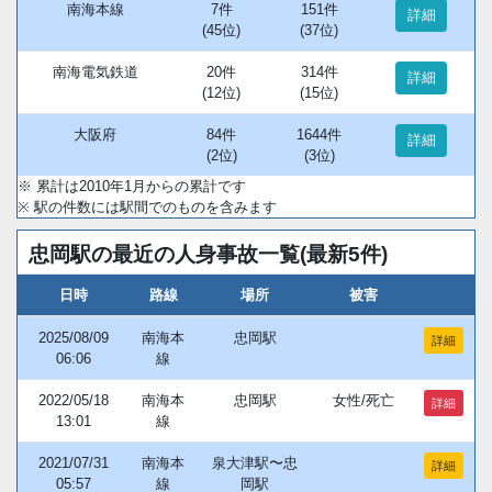
南海本線
7件
151件
詳細
(45位)
(37位)
南海電気鉄道
20件
314件
詳細
(12位)
(15位)
大阪府
84件
1644件
詳細
(2位)
(3位)
※ 累計は2010年1月からの累計です
※ 駅の件数には駅間でのものを含みます
忠岡駅の最近の人身事故一覧(最新5件)
日時
路線
場所
被害
2025/08/09
南海本
忠岡駅
詳細
06:06
線
2022/05/18
南海本
忠岡駅
女性/死亡
詳細
13:01
線
2021/07/31
南海本
泉大津駅〜忠
詳細
05:57
線
岡駅