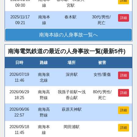
詳細
09:00
線
宮駅
2025/11/17
南海本
春木駅
30代/男性/
詳細
09:21
線
死亡
南海本線の人身事故一覧へ
南海電気鉄道の最近の人身事故一覧(最新5件)
日時
路線
場所
被害
2026/07/19
南海泉
深井駅
女性/重傷
詳細
11:46
北線
2026/06/29
南海高
我孫子前駅〜浅
80代/男性/
詳細
18:25
野線
香山駅
死亡
2026/06/06
南海高
萩原天神駅
詳細
22:57
野線
2026/05/18
南海本
岡田浦駅
詳細
11:45
線