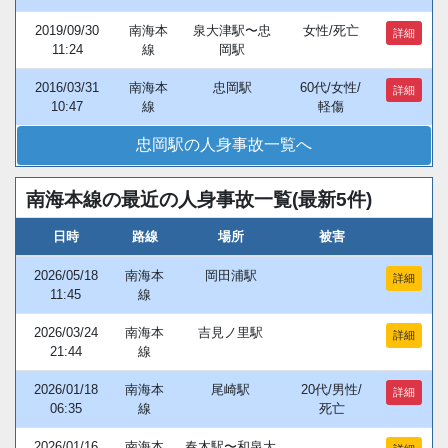
2019/09/30
南海本
泉大津駅〜忠
女性/死亡
詳細
11:24
線
岡駅
2016/03/31
南海本
忠岡駅
60代/女性/
詳細
10:47
線
軽傷
忠岡駅の人身事故一覧へ
南海本線の最近の人身事故一覧(最新5件)
日時
路線
場所
被害
2026/05/18
南海本
岡田浦駅
詳細
11:45
線
2026/03/24
南海本
吉見ノ里駅
詳細
21:44
線
2026/01/18
南海本
尾崎駅
20代/男性/
詳細
06:35
線
死亡
2026/01/16
南海本
春木駅〜和泉大