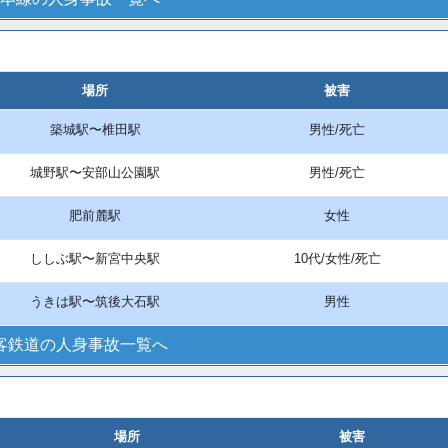
場所
被害
築城駅〜椎田駅
男性/死亡
城野駅〜安部山公園駅
男性/死亡
肥前麓駅
女性
ししぶ駅〜新宮中央駅
10代/女性/死亡
うきは駅〜筑後大石駅
男性
客鉄道の人身事故一覧へ
場所
被害