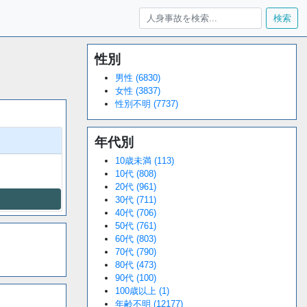
検索
性別
Loaded
:
/
Unmute
34.95%
男性 (6830)
女性 (3837)
性別不明 (7737)
年代別
10歳未満 (113)
10代 (808)
20代 (961)
30代 (711)
40代 (706)
50代 (761)
60代 (803)
70代 (790)
80代 (473)
90代 (100)
100歳以上 (1)
年齢不明 (12177)