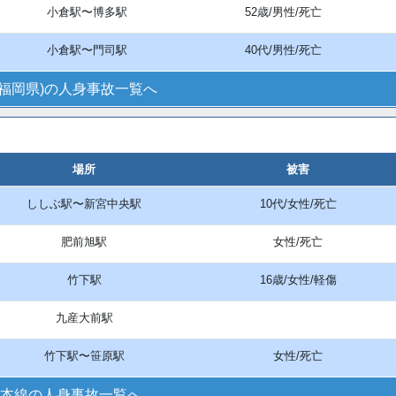
小倉駅〜博多駅
52歳/男性/死亡
小倉駅〜門司駅
40代/男性/死亡
(福岡県)の人身事故一覧へ
場所
被害
ししぶ駅〜新宮中央駅
10代/女性/死亡
肥前旭駅
女性/死亡
竹下駅
16歳/女性/軽傷
九産大前駅
竹下駅〜笹原駅
女性/死亡
本線の人身事故一覧へ