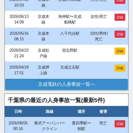
詳細
10:03
線
2026/06/13
京成本
海神駅〜京成
女性/死亡
詳細
14:09
線
船橋駅
2026/05/16
京成本
八千代台駅
10代/男性/
詳細
08:15
線
死亡
2026/04/23
京成松
習志野駅
詳細
21:24
戸線
2026/04/19
京成押
京成立石駅
詳細
17:51
上線
京成電鉄の人身事故一覧へ
千葉県の最近の人身事故一覧(最新5件)
日時
路線
場所
被害
2026/08/05
東武アーバンパー
豊四季駅〜
死亡
詳細
00:16
クライン
柏駅