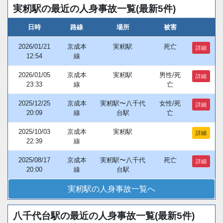
実籾駅の最近の人身事故一覧(最新5件)
日時
路線
場所
被害
2026/01/21
京成本
実籾駅
死亡
詳細
12:54
線
2026/01/05
京成本
実籾駅
男性/死
詳細
23:33
線
亡
2025/12/25
京成本
実籾駅〜八千代
女性/死
詳細
20:09
線
台駅
亡
2025/10/03
京成本
実籾駅
詳細
22:39
線
2025/08/17
京成本
実籾駅〜八千代
死亡
詳細
20:00
線
台駅
実籾駅の人身事故一覧へ
八千代台駅の最近の人身事故一覧(最新5件)