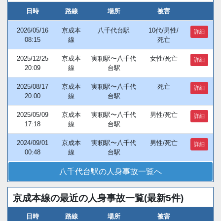
日時
路線
場所
被害
2026/05/16
京成本
八千代台駅
10代/男性/
詳細
08:15
線
死亡
2025/12/25
京成本
実籾駅〜八千代
女性/死亡
詳細
20:09
線
台駅
2025/08/17
京成本
実籾駅〜八千代
死亡
詳細
20:00
線
台駅
2025/05/09
京成本
実籾駅〜八千代
男性/死亡
詳細
17:18
線
台駅
2024/09/01
京成本
実籾駅〜八千代
男性/死亡
詳細
00:48
線
台駅
八千代台駅の人身事故一覧へ
京成本線の最近の人身事故一覧(最新5件)
日時
路線
場所
被害