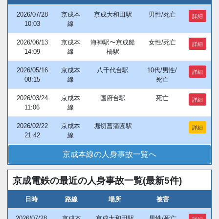
2026/07/28
京成本
京成大和田駅
男性/死亡
詳細
10:03
線
2026/06/13
京成本
海神駅〜京成船
女性/死亡
詳細
14:09
線
橋駅
2026/05/16
京成本
八千代台駅
10代/男性/
詳細
08:15
線
死亡
2026/03/24
京成本
国府台駅
死亡
詳細
11:06
線
2026/02/22
京成本
堀切菖蒲園駅
詳細
21:42
線
京成本線の人身事故一覧へ
京成電鉄の最近の人身事故一覧(最新5件)
日時
路線
場所
被害
2026/07/28
京成本
京成大和田駅
男性/死亡