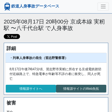
鉄道人身事故データベース
2025年08月17日 20時00分 京成本線 実籾
駅 〜八千代台駅 で人身事故
詳細
・列車人身事故の発生（習志野警察署）
8月17日午後7時47分頃、習志野市実籾に所在する京成電鉄踏切
付近線路上で、特急電車が年齢等不詳の者に衝突し、同人が死
亡
情報源サイトへ
情報源サイトのWeb魚拓
被害