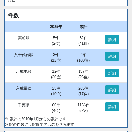
死亡
件数
2025年
累計
実籾駅
5件
32件
詳細
(2位)
(41位)
八千代台駅
3件
20件
詳細
(12位)
(168位)
京成本線
12件
197件
詳細
(20位)
(26位)
京成電鉄
23件
265件
詳細
(10位)
(17位)
千葉県
60件
1166件
詳細
(4位)
(5位)
※ 累計は2010年1月からの累計です
※ 駅の件数には駅間でのものを含みます