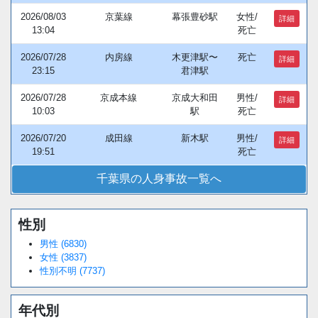
2026/08/03
京葉線
幕張豊砂駅
女性/
詳細
13:04
死亡
2026/07/28
内房線
木更津駅〜
死亡
詳細
23:15
君津駅
2026/07/28
京成本線
京成大和田
男性/
詳細
10:03
駅
死亡
2026/07/20
成田線
新木駅
男性/
詳細
19:51
死亡
千葉県の人身事故一覧へ
性別
Loaded
:
/
Unmute
38.44%
男性 (6830)
女性 (3837)
性別不明 (7737)
年代別